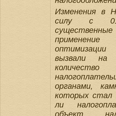
налогообложени
Изменения в 
силу с 01.0
существенн
применени
оптимизации
вызвали на 
количеств
налогоплатель
органами, ка
которых стал 
ли налогопл
объект нал