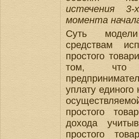
истечения 3-
момента начал
Суть модел
средствам исп
простого товар
том, что 
предпринимат
уплату единого 
осуществляемо
простого това
дохода учиты
простого тов