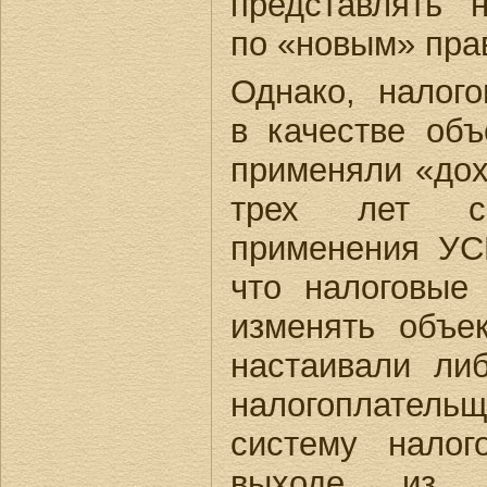
представлять 
по «новым» пра
Однако, налого
в качестве объ
применяли «дох
трех лет с
применения УСН
что налоговые
изменять объе
настаивали ли
налогоплате
систему налог
выходе из с