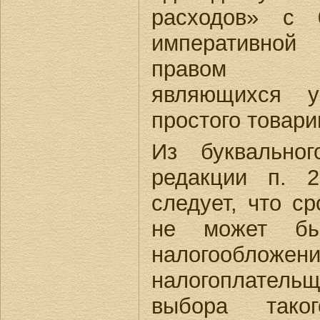
расходов» с 0
императивной
правом нал
являющихся у
простого товар
Из буквально
редакции п. 
следует, что ср
не может бы
налогообложе
налогоплатель
выбора так