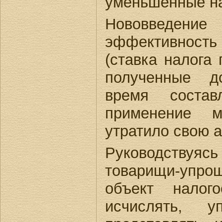
уменьшенные на
Нововведение
эффективност
(ставка налога
полученные д
время состав
применение 
утратило свою а
Руководствуясь
товарищи-уп
объект налог
исчислять, у