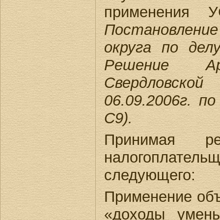
применения
Постановлени
округа по дел
Решение Ар
Свердловс
06.09.2006г. п
С9).
Принимая р
налогоплательщ
следующего:
Применение объ
«доходы умен