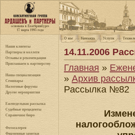
Наши клиенты
14.11.2006 Ра
Партнеры и коллеги
Отзывы и рекомендации
Приглашаем к партнерству
Главная
»
Ежен
Наша специализация
»
Архив рассыл
Семинары
Рассылка №82
Налоговые форумы
Другие мероприятия
Еженедельная рассылка
Судебные прецеденты
Измен
Справочное бюро
налогообло
Фотогалерея
Фирменные заметки