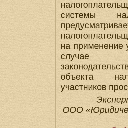
налогоплател
системы нал
предусма
налогоплатель
на применение 
случае 
законодатель
объекта нал
участников прос
Экспер
ООО «Юридиче