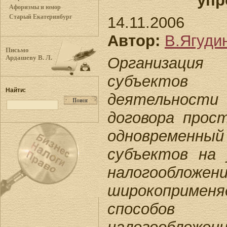
упр
Афоризмы и юмор
Старый Екатеринбург
14.11.2006
Автор:
В.Ягуди
Письмо
Организац
Ардашеву В. Л.
субъектов пр
Найти:
деятельности
договора прос
одновременны
субъектов на
налогообложен
широкоприм
способов