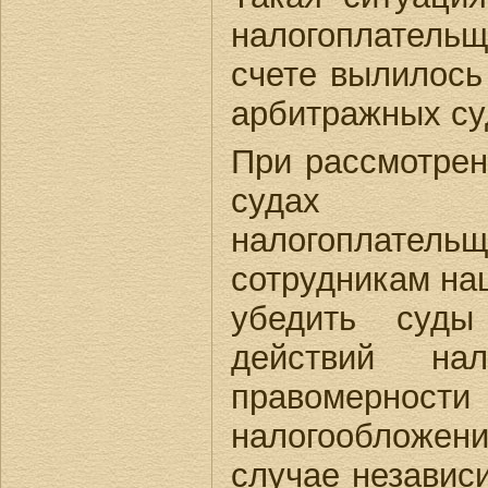
налогоплательщ
счете вылилось
арбитражных су
При рассмотрен
судах пр
налогоплате
сотрудникам на
убедить суды
действий на
правомерност
налогообложен
случае независ