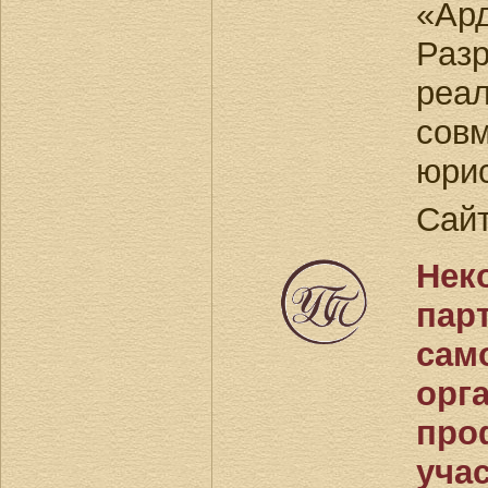
«Ар
Раз
реал
совм
юрис
Сай
Нек
пар
сам
орг
про
уча