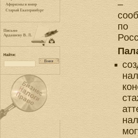
– п
Афоризмы и юмор
Старый Екатеринбург
сооб
по 
Письмо
Росс
Ардашеву В. Л.
Пала
Найти:
соз
нал
кон
ста
атт
нал
мог