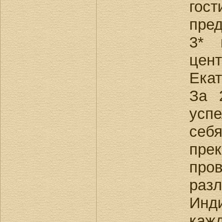
гос
пред
3* 
це
Екат
За 
усп
се
пре
про
разл
Инд
каж