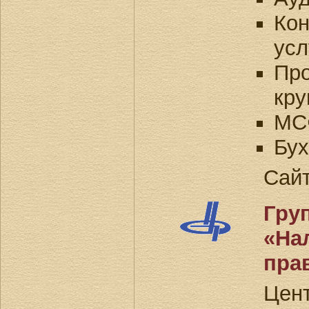
Кон
усл
Про
кру
МС
Бух
Сай
Гру
«На
пра
Це