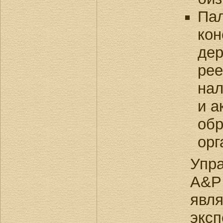
Пал
кон
де
рее
нал
и а
обр
орг
Упр
A&
явл
экс