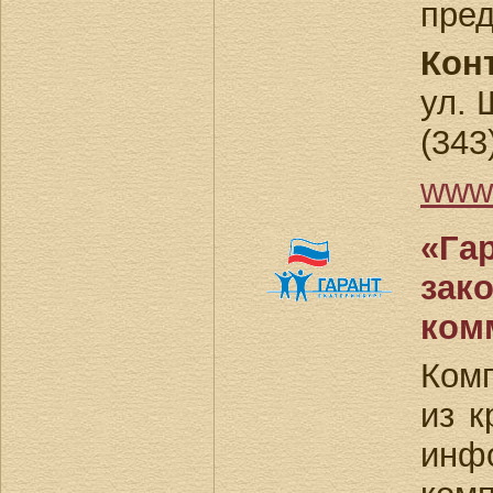
пред
Кон
ул. 
(343
www.
«Гар
зак
ком
Комп
из к
инф