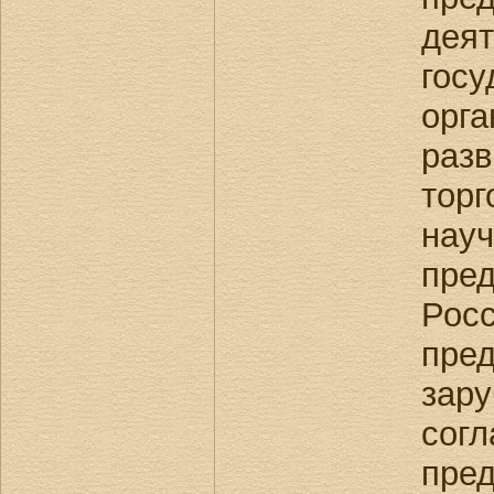
де
гос
орг
раз
тор
науч
пре
Рос
пре
зару
со
пред