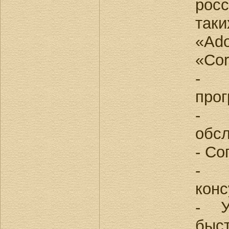
рос
так
«Ad
«Cor
- 
про
- 
обс
- С
- 
конс
- У
бы