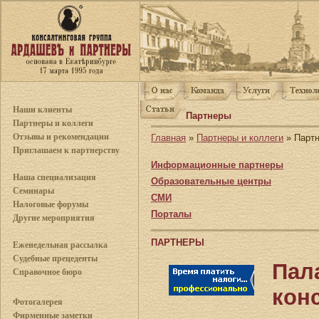
Наши клиенты
Партнеры
Партнеры и коллеги
Отзывы и рекомендации
Главная
»
Партнеры и коллеги
» Парт
Приглашаем к партнерству
Информационные партнеры
Наша специализация
Образовательные центры
Семинары
СМИ
Налоговые форумы
Порталы
Другие мероприятия
ПАРТНЕРЫ
Еженедельная рассылка
Судебные прецеденты
Пал
Справочное бюро
кон
Фотогалерея
Фирменные заметки