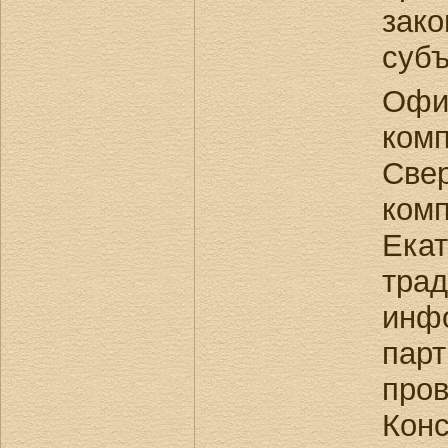
зако
субъ
Офи
ком
Све
ко
Екат
тра
инф
пар
про
Кон