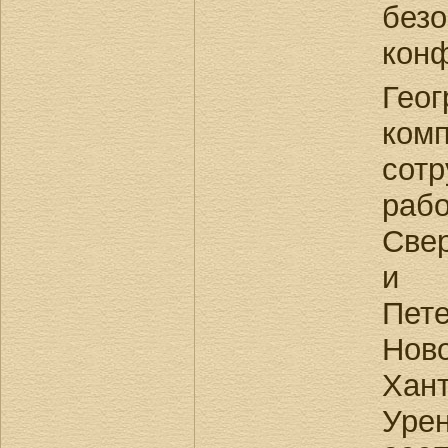
без
кон
Гео
ко
сот
раб
Свер
и в
Пете
Нов
Хан
Урен