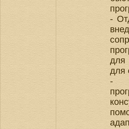
про
- От
в
соп
про
для 
для 
- С
пр
кон
пом
ад