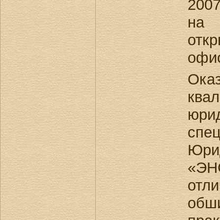
2007
на 
отк
офис
Ока
ква
юри
спе
Юри
«Э
отл
обш