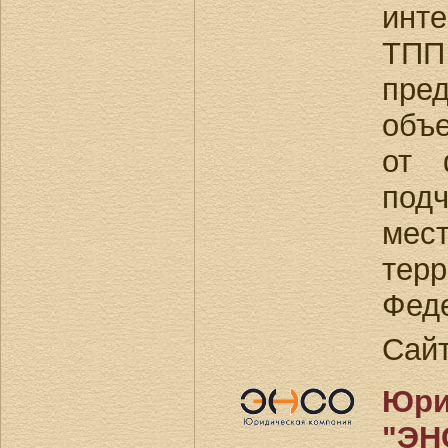
инт
Т
пре
объ
от 
по
мес
тер
Фед
Сай
Юри
"ЭН