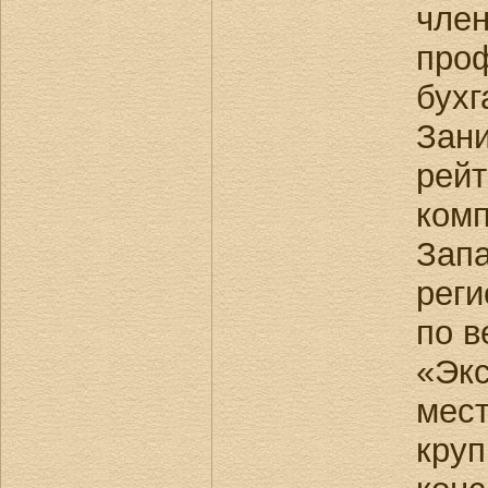
член
про
бухг
Зани
рейт
комп
Зап
реги
по в
«Экс
мест
круп