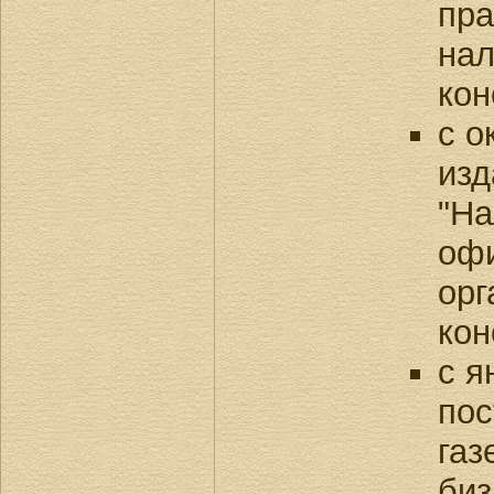
пра
нал
кон
с о
изд
"На
оф
орг
кон
с я
пос
газ
биз