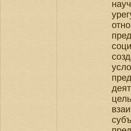
на
уре
отн
пре
соц
соз
у
пре
дея
це
вза
суб
пре