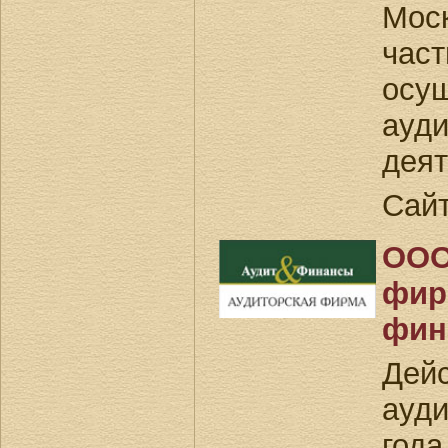
Мос
час
осу
ауди
деят
Сай
ООО
фир
фин
Дейс
ауди
года