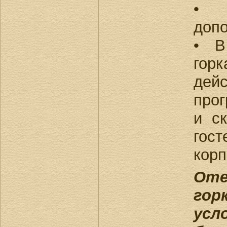
• 
допо
• В
го
дей
про
и с
гос
корп
От
гор
усл