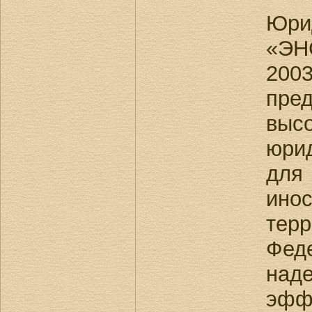
Юри
«ЭН
200
пред
выс
юри
для 
ино
тер
Фед
наде
эфф