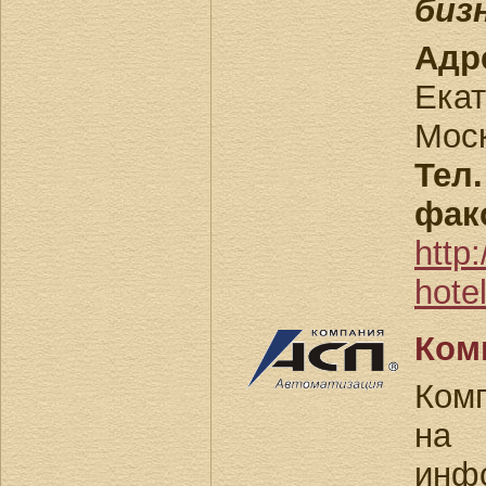
биз
Адр
Екат
Моск
Тел.
фак
http
hote
Ком
Ком
н
инф