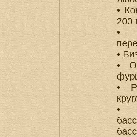
• Ко
200 
• 
пере
• Би
• О
фур
• Р
круг
• 
бас
бас