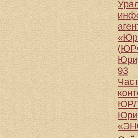
Ура
инф
аген
«Юр
(ЮР
Юрид
93
Час
кон
ЮРЛ
Юри
«ЭН