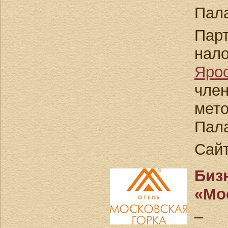
Пал
Пар
нал
Яро
чл
мет
Пал
Сай
Биз
«Мо
– 