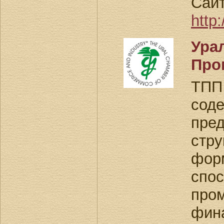
Сайт
http:
Ура
Про
ТПП
сод
пре
стр
фор
спо
про
фин