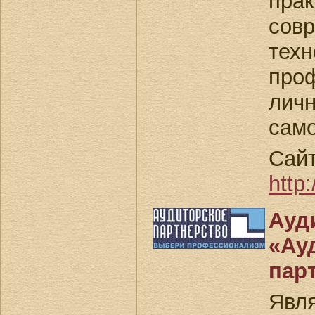
пра
сов
тех
про
лич
сам
Сайт
http
Ау
«Ау
пар
Явл