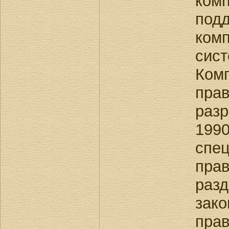
комп
под
ком
си
Ком
прав
раз
19
спе
пра
раз
зак
пра