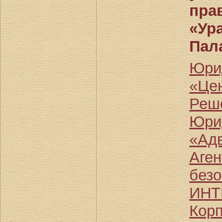
пра
«Ур
Пал
Юри
«Це
Реш
Юри
«Ад
Аген
безо
ИНТ
Кор