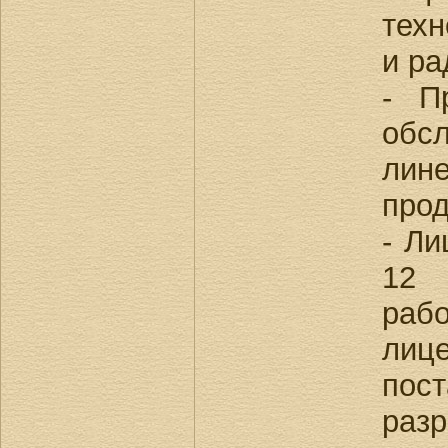
техн
и ра
- П
об
лин
про
- Ли
12
ра
ли
по
разр