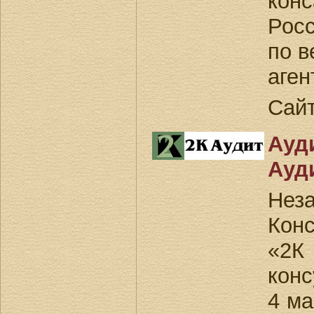
конс
Росс
по в
аген
Сай
Ауд
Ауд
Нез
Кон
«2К
конс
4 ма