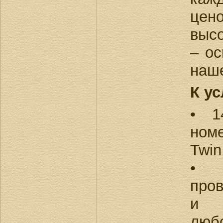
цен
выс
– о
наше
К ус
• 1
номе
Twin
• 
про
и б
люб