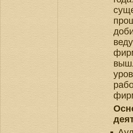
сущ
прош
доби
веду
фирм
выш
уров
раб
фир
Осн
дея
Ауд