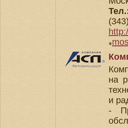
Моск
Тел.
(343
http
mos
Ком
Ком
на 
техн
и ра
- П
обсл