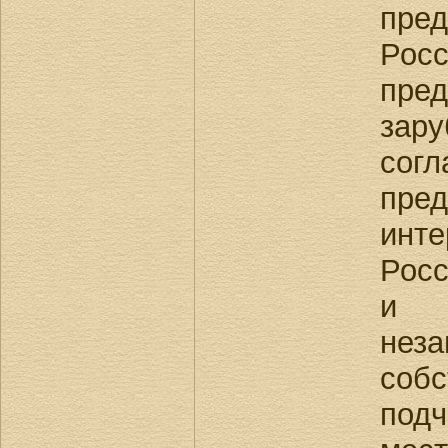
пред
Рос
пре
зару
со
пред
инте
Рос
и 
не
собс
по