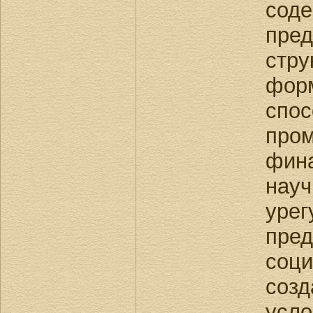
сод
пред
стр
фор
спо
про
фин
на
уре
пре
соц
соз
у