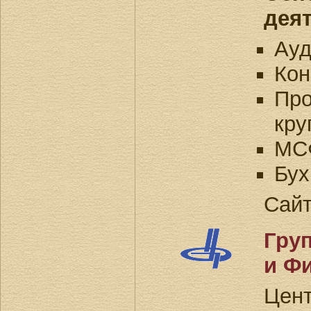
дея
Ауд
Кон
Про
кру
МС
Бух
Сай
Гру
и Ф
Це