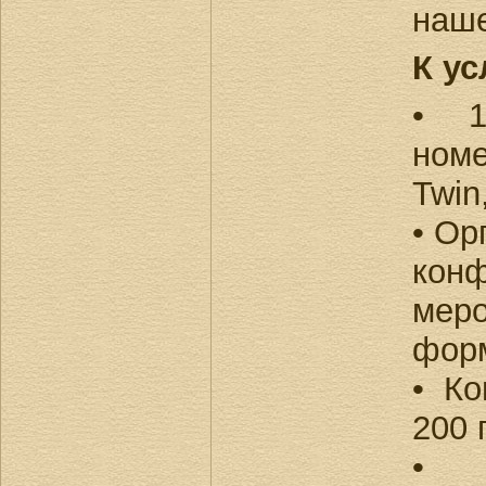
наше
К ус
• 1
номе
Twin
• Ор
кон
ме
фор
• К
200 
• 