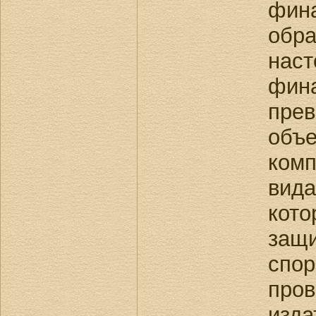
фин
обр
наст
фи
пр
объ
ком
вид
кот
защ
спо
про
изда