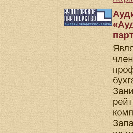
Ау
«Ау
пар
Явля
член
про
бухг
Зани
рейт
комп
Запа