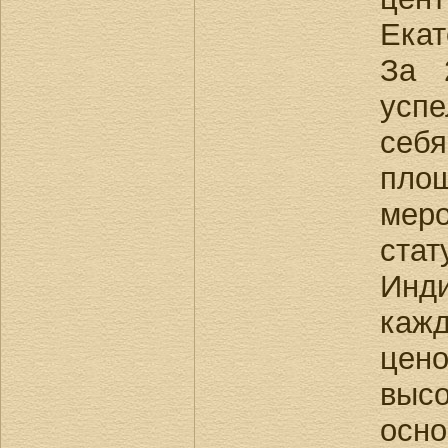
Екат
За 
усп
себя
пло
мер
стат
Инд
каж
це
высо
осн