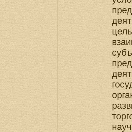
пред
дея
це
вза
субъ
пред
де
гос
орг
раз
тор
науч