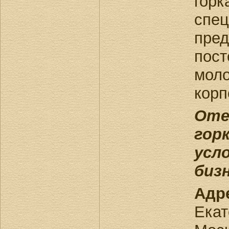
горк
спе
пре
по
мо
корп
От
гор
ус
бизн
Адр
Екат