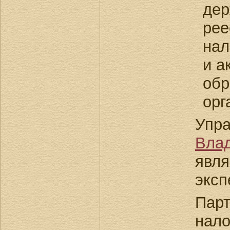
дер
рее
нал
и а
обр
орг
Упр
Вл
явл
эксп
Пар
на