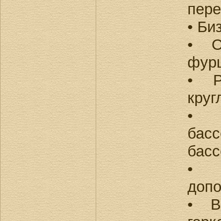
пере
• Би
• О
фур
• Р
круг
• 
бас
басс
• 
допо
• В