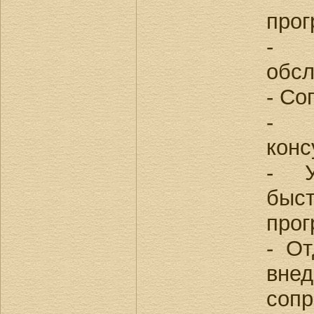
прог
- 
обс
- Со
- 
конс
- У
бы
про
- От
в
соп