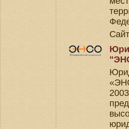
ме
тер
Фед
Сай
Юри
"ЭН
Юри
«ЭН
200
пред
высо
юрид