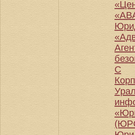
«Це
«АВ
Юрид
«Адв
Аген
без
С
Кор
Урал
инфо
«Юр
(ЮР
Юрид