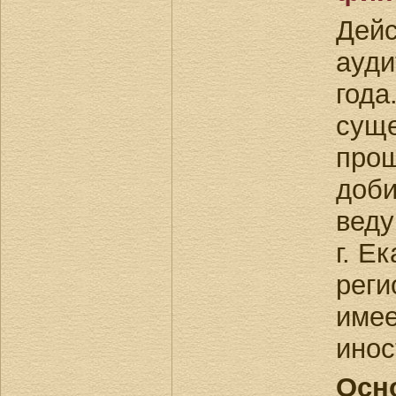
Дейс
ауди
года
сущ
прош
доби
веду
г. Е
реги
имее
ино
Осн