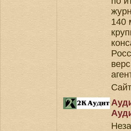
по и
журн
140 
круп
конс
Росс
верс
аген
Сай
Ауд
Ауд
Нез