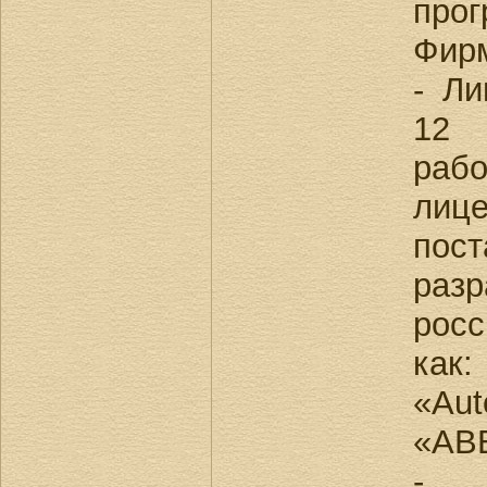
про
Фир
- Л
12
ра
ли
по
раз
росс
как:
«Aut
«AB
- 