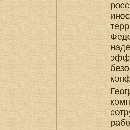
рос
ино
тер
Фед
наде
эффе
без
конф
Гео
ко
сот
раб