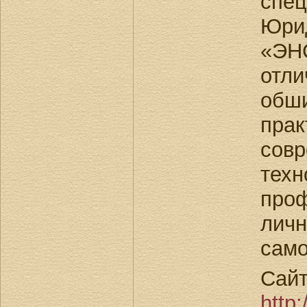
спе
Юри
«Э
отл
обш
пра
сов
тех
пр
личн
само
Сайт
http