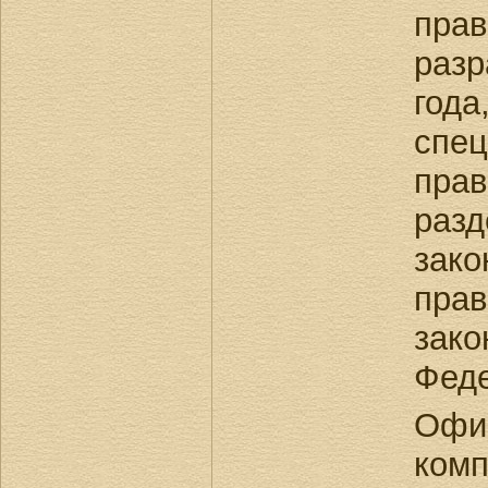
пра
раз
г
спе
пра
раз
зак
пр
зако
Феде
Офи
ком