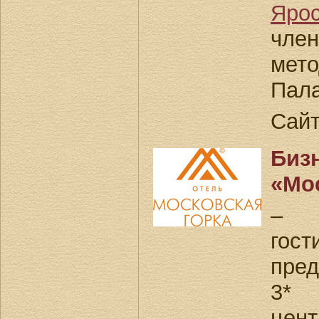
Яро
чл
мет
Пал
Сай
Бизн
«Мо
– 
гос
пре
3* 
це