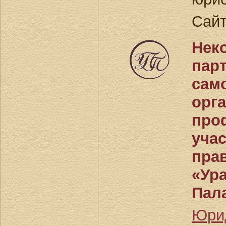
Сай
Нек
пар
сам
орг
про
уча
пра
«Ур
Пала
Юрид