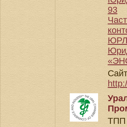
93
Част
кон
ЮРЛ
Юри
«ЭН
Сайт
http:
Ур
Про
ТПП