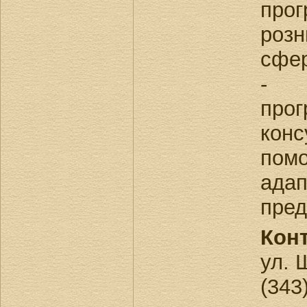
прог
роз
сфер
- С
пр
кон
пом
ад
пред
Кон
ул. 
(343