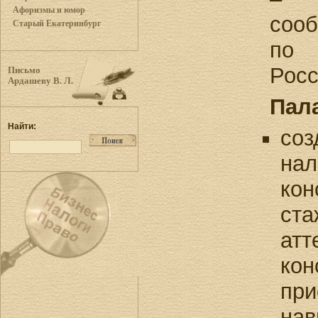
Афоризмы и юмор
соо
Старый Екатеринбург
по 
Росс
Письмо
Ардашеву В. Л.
Пала
Найти:
соз
нал
кон
ста
атт
кон
при
нав