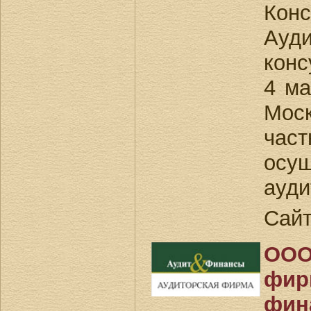
Конс
Ау
кон
4 ма
Мос
час
осу
ауди
Сай
ООО
фир
фин