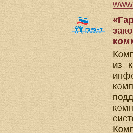
www.
«Гар
зак
ком
Ком
из 
инф
ком
под
ком
си
Ком