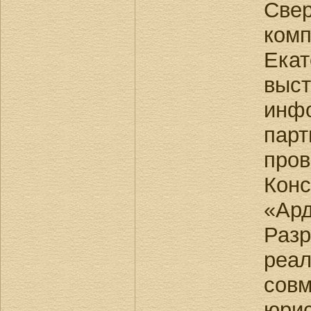
Све
ко
Екат
выст
инф
пар
про
Кон
«Ар
Раз
реа
совм
юрис