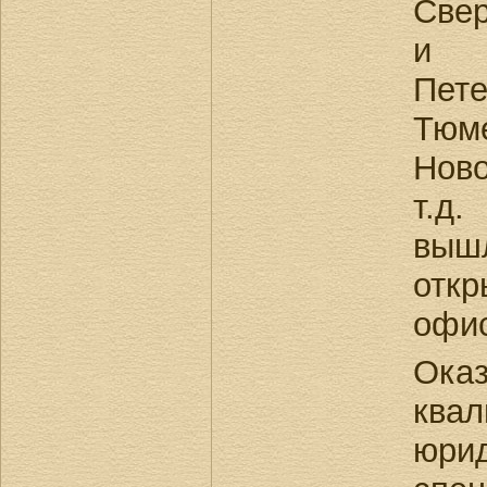
Свер
и 
Пете
Тюм
Ново
т.д.
вышл
отк
офис
Ока
ква
юр