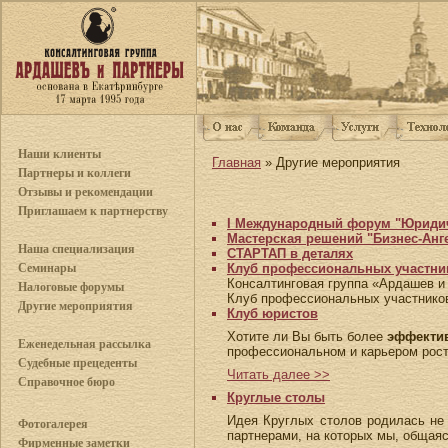
Наши клиенты
Главная
» Другие мероприятия
Партнеры и коллеги
Отзывы и рекомендации
Приглашаем к партнерству
I Международный форум "Юридич
Мастерская решений "Бизнес-Анг
Наша специализация
СТАРТАП в деталях
Семинары
Клуб профессиональных участни
Консалтинговая группа «Ардашев и
Налоговые форумы
Клуб профессиональных участнико
Другие мероприятия
Клуб юристов
Хотите ли Вы быть более
эффекти
Еженедельная рассылка
профессиональном и карьером рост
Судебные прецеденты
Читать далее >>
Справочное бюро
Круглые столы
Идея Круглых столов родилась не 
Фотогалерея
партнерами, на которых мы, общая
Фирменные заметки