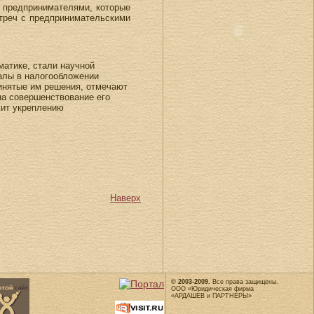
 предпринимателями, которые
треч с предпринимательскими
атике, стали научной
алы в налогообложении
ринятые им решения, отмечают
на совершенствование его
жит укреплению
Наверх
© 2003-2009.
Все права защищены.
ООО «Юридическая фирма
«АРДАШЕВ и ПАРТНЕРЫ»