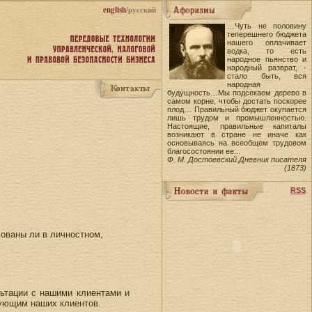
english
/русский
…Чуть не половину
теперешнего бюджета
нашего оплачивает
водка, то есть
народное пьянство и
народный разврат, -
стало быть, вся
народная
будущность…Мы подсекаем дерево в
самом корне, чтобы достать поскорее
плод… Правильный бюджет окупается
лишь трудом и промышленностью.
Настоящие, правильные капиталы
возникают в стране не иначе как
основываясь на всеобщем трудовом
благосостоянии ее...
Ф. М. Достоевский.Дневник писателя
(1873)
RSS
ованы ли в личностном,
льтации с нашими клиентами и
нующим наших клиентов.