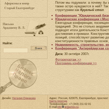
Потом мы подумали: а почему бы и
Афоризмы и юмор
также остро нуждаются в ней? Та
Старый Екатеринбург
структурами как
Круглый стол
.
Конференции "Юридический бизн
Юридические конференции г.Мос
Ежегодные конференции, посвященн
Письмо
традицией. Это не столько академ
Ардашеву В. Л.
подводят итоги деятельности Конс
достижения и промахи. Конструкти
позиций, способствуют развитию до
конституционности правовых основ 
Найти:
Недвижимость, строительство, и
Конференция "Антирейдер:как со
Дата:
30 октября 2007г.
Фоторепортаж >>
Программа конференции >>
Дизайн:
Наталия Ермакова
Адрес: Россия, 620075, Екатеринбург, проспект 
Карта проезда
Телефон/факс: +7 (343) 211 02 01
E-mail:
info
ardashev.ru