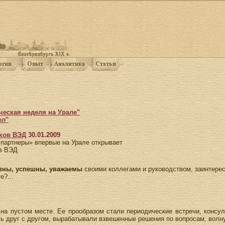
еская неделя на Урале"
ел"
ков ВЭД
30.01.2009
 партнеры» впервые на Урале открывает
в ВЭД
вны, успешны, уважаемы
своими коллегами и руководством, заинтерес
е?...
на пустом месте. Ее прообразом стали периодические встречи, консу
сь друг с другом, вырабатывали взвешенные решения по вопросам, вол