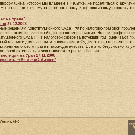
нформацией, которой мы владеем в избытке, не поделиться с другими
к мы и пришли к такому вполне логичному и эффективному формату вс
ес на Урале"
ква
27.12.2008
ые решениям Конституционного Суда РФ по налогово-правовой проблем
ическое, сколько важное общественное мероприятие. На нем профессион
титуционного Суда РФ в налоговой сфере за истекший год, оценивают п
вный анализ и деловая критика издаваемых Судом актов, направленные 
ктрины налогового права и законодательства. Все это, безусловно, слу
деловой активности и экономического роста в России.
нвестиции на Урал
27.11.2008
хранить себя и свой бизнес"
Ленина, 69/6.