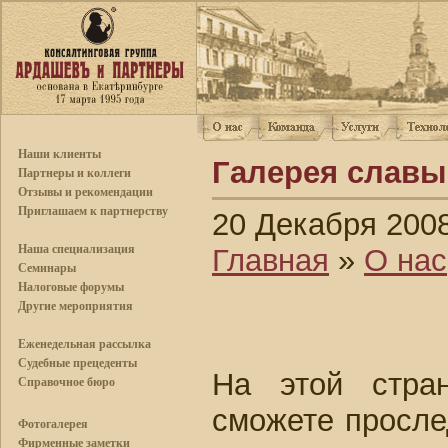
Наши клиенты
Галерея славы
Партнеры и коллеги
Отзывы и рекомендации
Приглашаем к партнерству
20 Декабря 200
Наша специализация
Главная
»
О нас
Семинары
Налоговые форумы
Другие мероприятия
Еженедельная рассылка
Судебные прецеденты
На этой стра
Справочное бюро
сможете просле
Фотогалерея
Фирменные заметки