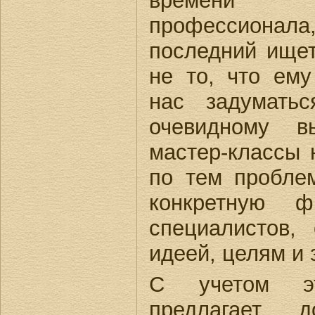
времени
профессионала
последний ищет
не то, что ему
нас задумать
очевидному в
мастер-классы 
по тем пробле
конкретную 
специалистов,
идеей, целям и 
С учетом э
предлагает д