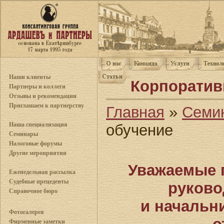
Наши клиенты
Корпоратив
Партнеры и коллеги
Отзывы и рекомендации
Приглашаем к партнерству
Главная
»
Семи
Наша специализация
обучение
Семинары
Налоговые форумы
Другие мероприятия
Уважаемые 
Еженедельная рассылка
Судебные прецеденты
руково
Справочное бюро
и начальн
Фотогалерея
Фирменные заметки