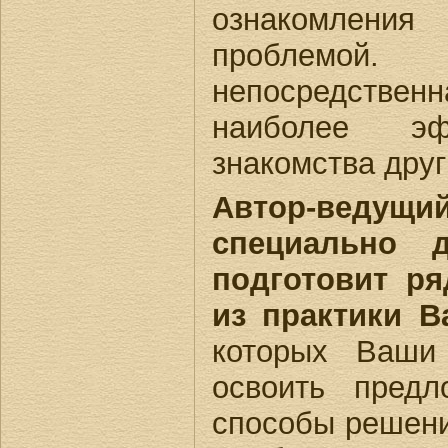
ознакомлени
проблемой. 
непосредстве
наиболее эф
знакомства друг
Автор-вед
специально
подготовит р
из практики 
которых Ваши
освоить пред
способы решени