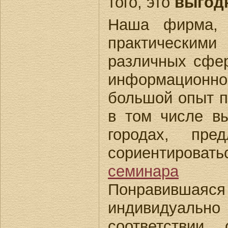
того, это
выгодн
Наша фирма, 
практическ
различных сфер
информацион
большой опыт п
в том числе вы
городах, пре
сориентирова
семинара
(ма
Понравившаяся
индивидуаль
соответствии