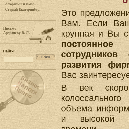
о
Афоризмы и юмор
Старый Екатеринбург
Это предложен
Вам. Если Ва
Письмо
крупная и Вы с
Ардашеву В. Л.
постоянное
сотрудников 
Найти:
развития фи
Вас заинтересуе
В век скорос
колоссального
объема информ
и высокой 