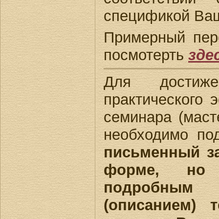
спецификой Ваш
Примерный пер
посмотерть
зде
Для достиже
практического 
семинара (маст
необходимо под
письменный з
форме, но 
подробны
(описанием) 