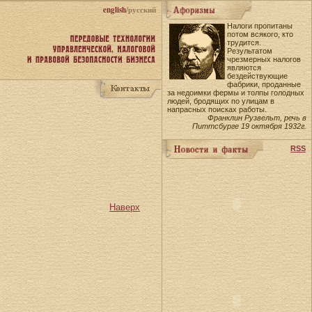
english
/русский
Налоги пропитаны
потом всякого, кто
трудится.
Результатом
чрезмерных налогов
являются
бездействующие
фабрики, проданные
за недоимки фермы и толпы голодных
людей, бродящих по улицам в
напрасных поисках работы.
Франклин Рузвельт, речь в
Питтсбурге 19 октября 1932г.
RSS
Наверх