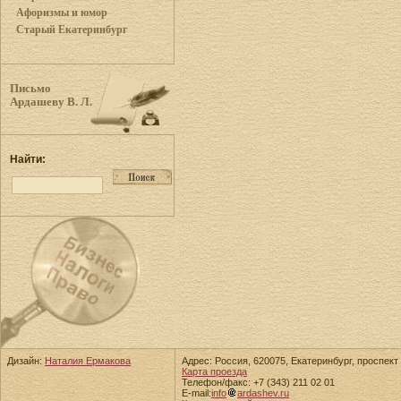
Афоризмы и юмор
Старый Екатеринбург
Письмо
Ардашеву В. Л.
Найти:
Дизайн:
Наталия Ермакова
Адрес: Россия, 620075, Екатеринбург, проспект 
Карта проезда
Телефон/факс: +7 (343) 211 02 01
E-mail:
info
ardashev.ru