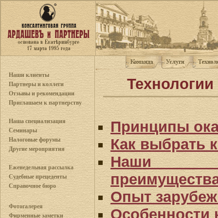
Наши клиенты
Технологии
Партнеры и коллеги
Отзывы и рекомендации
Приглашаем к партнерству
Наша специализация
Принципы ока
Семинары
Как выбрать 
Налоговые форумы
Другие мероприятия
Наши ко
Еженедельная рассылка
преимуществ
Судебные прецеденты
Справочное бюро
Опыт зарубеж
Фотогалерея
Особенности 
Фирменные заметки