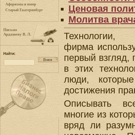
Афоризмы и юмор
Ценовая поли
Старый Екатеринбург
Молитва врач
Письмо
Технологии
Ардашеву В. Л.
фирма использу
Найти:
первый взгляд, 
в этих технол
люди, которы
достижения пра
Описывать вс
многие из котор
вряд ли разум