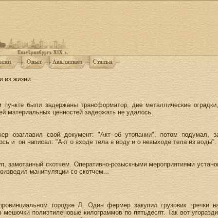
и из жизни
ном пункте были задержаны трансформатор, две металлические оградки
ей материальных ценностей задержать не удалось.
ер озаглавил свой документ: "Акт об утопании", потом подумал, з
сь и он написал: "Акт о входе тела в воду и о невыходе тела из воды".
руп, замотанный скотчем. Оперативно-розыскными мероприятиями устано
роизводил манипуляции со скотчем...
ровинциальном городке Л. Один фермер закупил грузовик гречки н
в мешочки полиэтиленовые килограммов по пятьдесят. Так вот угоразди