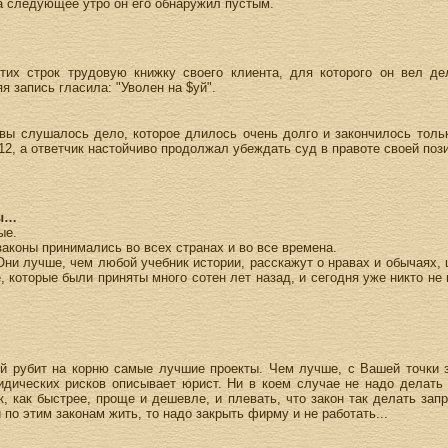
 на следующее утро он его обнаружил пустым.
тих строк трудовую книжку своего клиента, для которого он вел де
я запись гласила: "Уволен на $уй".
квы слушалось дело, которое длилось очень долго и закончилось тольк
12, а ответчик настойчиво продолжал убеждать суд в правоте своей пози
ны…
ые.
законы принимались во всех странах и во все времена.
ни лучше, чем любой учебник истории, расскажут о нравах и обычаях, 
, которые были приняты много сотен лет назад, и сегодня уже никто не 
ый рубит на корню самые лучшие проекты. Чем лучше, с Вашей точки 
дических рисков описывает юрист. Ни в коем случае не надо делать т
, как быстрее, проще и дешевле, и плевать, что закон так делать зап
 по этим законам жить, то надо закрыть фирму и не работать...