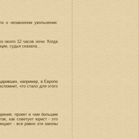
ло о незаконном увольнении.
о около 12 часов ночи. Когда
ции, судья сказала...
царивших, например, в Европе
вспомнит, что стало для этого
зрения, проект и чем большие
ак, как советует юрист - это
рещает - все равно эти законы