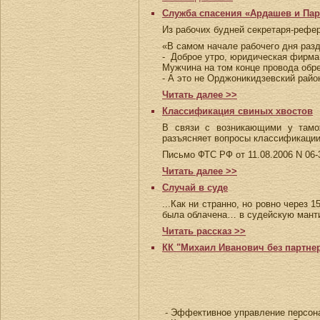
Служба спасения «Ардашев и Па
Из рабочих будней секретаря-рефе
«В самом начале рабочего дня раз
- Доброе утро, юридическая фирма
Мужчина на том конце провода обр
- А это не Орджоникидзевский райо
Читать далее >>
Классификация свиных хвостов
В связи с возникающими у тамож
разъясняет вопросы классификации
Письмо ФТС РФ от 11.08.2006 N 06-
Читать далее >>
Случай в суде
...Как ни странно, но ровно через 
была облачена… в судейскую мант
Читать рассказ >>
КК "Михаил Иванович без партнер
- Эффективное управление персон