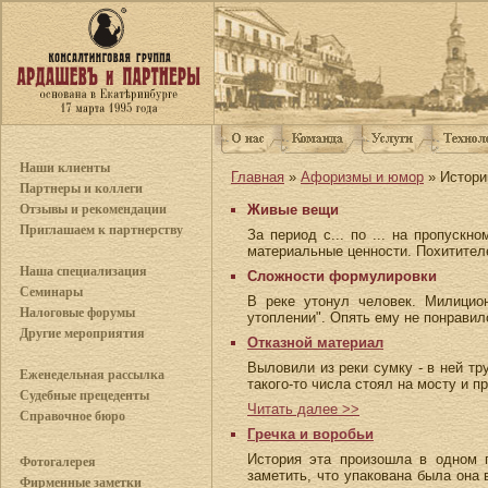
Наши клиенты
Главная
»
Афоризмы и юмор
» Истори
Партнеры и коллеги
Отзывы и рекомендации
Живые вещи
Приглашаем к партнерству
За период с... по ... на пропуск
материальные ценности. Похитител
Наша специализация
Сложности формулировки
Семинары
В реке утонул человек. Милицион
Налоговые форумы
утоплении". Опять ему не понравило
Другие мероприятия
Отказной материал
Выловили из реки сумку - в ней т
Еженедельная рассылка
такого-то числа стоял на мосту и п
Судебные прецеденты
Читать далее >>
Справочное бюро
Гречка и воробьи
История эта произошла в одном п
Фотогалерея
заметить, что упакована была она 
Фирменные заметки