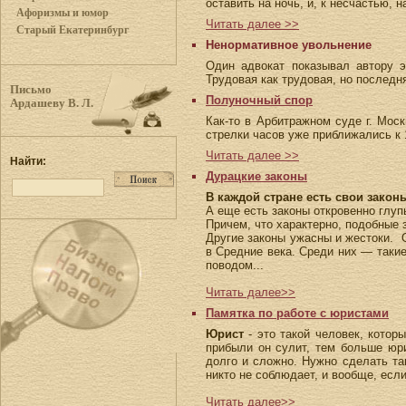
оставить на ночь, и, к несчастью,
Афоризмы и юмор
Читать далее >>
Старый Екатеринбург
Ненормативное увольнение
Один адвокат показывал автору э
Трудовая как трудовая, но последня
Письмо
Полуночный спор
Ардашеву В. Л.
Как-то в Арбитражном суде г. Мос
стрелки часов уже приближались к 
Читать далее >>
Найти:
Дурацкие законы
В каждой стране есть свои зако
А еще есть законы откровенно глуп
Причем, что характерно, подобные 
Другие законы ужасны и жестоки. О
в Средние века. Среди них — такие
поводом...
Читать далее>>
Памятка по работе с юристами
Юрист
- это такой человек, котор
прибыли он сулит, тем больше юри
долго и сложно. Нужно сделать так
никто не соблюдает, и вообще, если
Читать далее>>