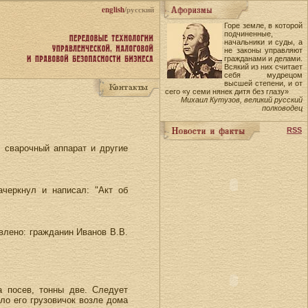
english
/русский
Горе земле, в которой
подчиненные,
начальники и суды, а
не законы управляют
гражданами и делами.
Всякий из них считает
себя мудрецом
высшей степени, и от
сего «у семи нянек дитя без глазу»
Михаил Кутузов, великий русский
полководец
RSS
, сварочный аппарат и другие
ачеркнул и написал: "Акт об
влено: гражданин Иванов В.В.
а посев, тонны две. Следует
ло его грузовичок возле дома