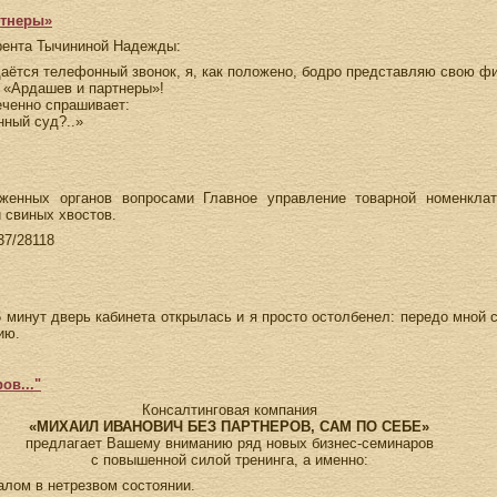
ртнеры»
рента Тычининой Надежды:
даётся телефонный звонок, я, как положено, бодро представляю свою ф
 «Ардашев и партнеры»!
еченно спрашивает:
нный суд?..»
енных органов вопросами Главное управление товарной номенклат
 свиных хвостов.
37/28118
15 минут дверь кабинета открылась и я просто остолбенел: передо мной 
ию.
ов..."
Консалтинговая компания
«МИХАИЛ ИВАНОВИЧ БЕЗ ПАРТНЕРОВ, САМ ПО СЕБЕ»
предлагает Вашему вниманию ряд новых бизнес-семинаров
с повышенной силой тренинга, а именно:
алом в нетрезвом состоянии.