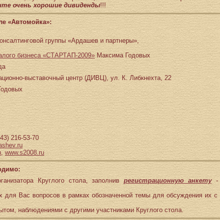
ите очень хорошие дивиденды
!!!
ле «Автомойка»:
онсалтинговой группы «Ардашев и партнеры»,
алого бизнеса «СТАРТАП-2009»
Максима Годовых
да
ионно-выставочный центр (ДИВЦ), ул. К. Либкнехта, 22
Годовых
343) 216-53-70
ashev.ru
u
,
www.s2008.ru
одимо:
рганизатора Круглого стола, заполнив
регистрационную анкету
ых для Вас вопросов в рамках обозначенной темы для обсуждения их с
ытом, наблюдениями с другими участниками Круглого стола.