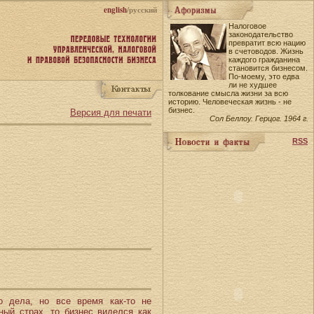
english
/русский
Налоговое
законодательство
превратит всю нацию
в счетоводов. Жизнь
каждого гражданина
становится бизнесом.
По-моему, это едва
ли не худшее
толкование смысла жизни за всю
историю. Человеческая жизнь - не
бизнес.
Версия для печати
Сол Беллоу. Герцог. 1964 г.
RSS
о дела, но все время как-то не
ный страх, то бизнес виделся как