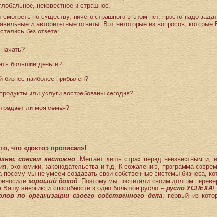
глобальное, неизвестное и страшное.
 смотреть по существу, ничего страшного в этом нет, просто надо зада
авильные и авторитетные ответы. Вот некоторые из вопросов, которые 
остались без ответа:
 начать?
зять большие деньги?
ой бизнес наиболее прибылен?
 продукты или услуги востребованы сегодня?
страдает ли моя семья?
 то, что «доктор прописал»!
изнес совсем несложно
. Мешает лишь страх перед неизвестным и, и
ия, экономики, законодательства и т.д. К сожалению, программа совр
а посему мы не умеем создавать свои собственные системы бизнеса, ко
 приносили
хороший доход
. Поэтому мы посчитали своим долгом переве
ю Вашу энергию и способности в одно большое русло –
русло УСПЕХА
!
олов
по организации своего собственного дела
, первый из кото