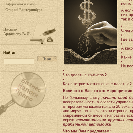
нечто 
Афоризмы и юмор
Старый Екатеринбург
А если
них пр
так и 
Письмо
С чего
Ардашеву В. Л.
Где в
А как
Найти:
Какие
Не по
Что делать с кризисом?
Как выстроить отношения с властью?
Если это о Вас, то это мероприятие
По большому счету
начать свой б
необразованность в области управлен
от программы школы начала 20 века, 
«по миру», но и, как это ни странно,
современном бизнесе и направить вс
серию
тематических круглых ст
прибыльной автомойки
.
Что мы Вам предлагаем: