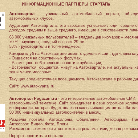
ИНФОРМАЦИОННЫЕ ПАРТНЕРЫ СТАРТАПа
Автоквартал
– уникальный автомобильный портал, объеди
автомобильных клубов.
Аудитория Автоквартала, это взрослые успешные люди, среднего 
доходом средним и выше среднего, имеющие в собственности лич
68 000 уникальных пользователей – владельцев иномарок – месячн
70 % - мужчины, средний возраст 29 лет.
53% - руководители и топ-менеджеры.
Каждый клуб на Автоквартале имеет отдельный сайт, где члены кл
- Общаются на собственных форумах,
- Размещают собственные новости и публикации,
- Встречаются, общаются, живут на Автоквартале, им актуальны 
так и менее массовые.
Текущая среднесуточная посещаемость Автоквартала в рабочие дн
Сайт:
www.autokvartal.ru
Автопортал Pogazam.ru
- это интерактивное автомобильное СМИ,
автомобильной тематике. Сайт объединяет в себе огромное колич
информации, которая будет полезна как начинающим автолюбителя
50 000 индивидуальных автолюбителей в месяц.
Разделы портала: Автосалоны, Объявления, Автофирмы, Trade
Автоспорт, Видео, Фото, Блоги.
Рекламные возможности: контекстная реклама, имиджевая реклама
Портрет посетителя портала: