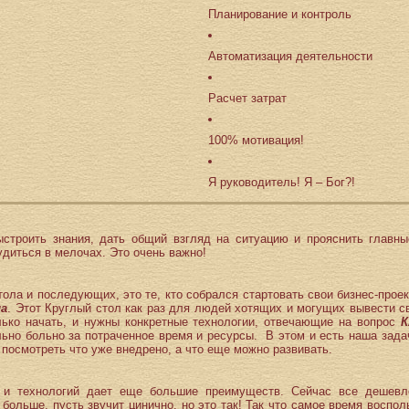
Планирование и контроль
Автоматизация деятельности
Расчет затрат
100% мотивация!
Я руководитель! Я – Бог?!
ыстроить знания, дать общий взгляд на ситуацию и прояснить главн
лудиться в мелочах. Это очень важно!
тола и последующих, это те, кто собрался стартовать свои бизнес-прое
ла
. Этот Круглый стол как раз для людей хотящих и могущих вывести с
ько начать, и нужны конкретные технологии, отвечающие на вопрос
К
ьно больно за потраченное время и ресурсы. В этом и есть наша задача
 посмотреть что уже внедрено, а что еще можно развивать.
 и технологий дает еще большие преимуществ. Сейчас все дешевле
ольше, пусть звучит цинично, но это так! Так что самое время воспо