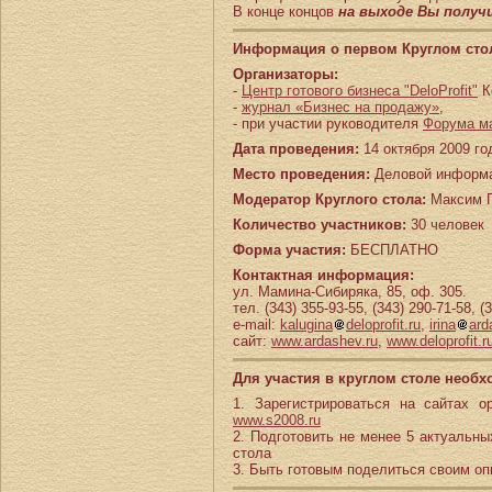
В конце концов
на выходе Вы получ
Информация о первом Круглом сто
Организаторы:
-
Центр готового бизнеса "DeloProfit"
К
-
журнал «Бизнес на продажу»
,
- при участии руководителя
Форума м
Дата проведения:
14 октября 2009 го
Место проведения:
Деловой информац
Модератор Круглого стола:
Максим 
Количество участников:
30 человек
Форма участия:
БЕСПЛАТНО
Контактная информация:
ул. Мамина-Сибиряка, 85, оф. 305.
тел. (343) 355-93-55, (343) 290-71-58, (
e-mail:
kalugina
deloprofit.ru
,
irina
ard
сайт:
www.ardashev.ru
,
www.deloprofit.r
Для участия в круглом столе необх
1. Зарегистрироваться на сайтах о
www.s2008.ru
2. Подготовить не менее 5 актуальн
стола
3. Быть готовым поделиться своим оп