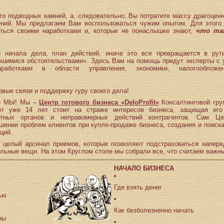
го подводных камней, а, следовательно, Вы потратите массу драгоценн
ений. Мы предлагаем Вам воспользоваться чужим опытом. Для этого
ться своими наработками и, которые не понаслышке знают,
что та
начала дела, план действий, иначе это все превращается в рути
вшимися обстоятельствами». Здесь Вам на помощь придут эксперты с 
аботками в области управления, экономики, налогообложен
вые связи и поддержку гуру своего дела!
кие МЫ! Мы –
Центр готового бизнеса «DeloProfit»
Консалтинговой гру
от уже 14 лет стоит на страже интересов бизнеса, защищая его
стных органов и неправомерных действий контрагентов. Сам Це
шении проблем клиентов при купле-продаже бизнеса, создания и поиска
ций.
 целый арсенал приемов, которые позволяют подстраховаться наперед
льные вещи. На этом Круглом столе мы собрали все, что считаем важны
НАЧАЛО БИЗНЕСА
Где взять денег
ью
Как безболезненно начать
аны