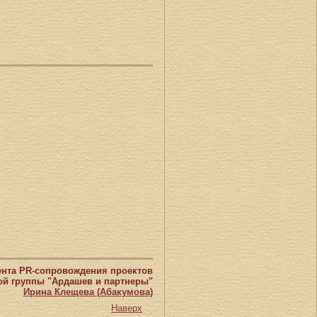
ента PR-сопровождения проектов
ой группы "Ардашев и партнеры"
Ирина Клещева (Абакумова)
Наверх