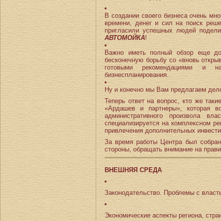
В создании своего бизнеса очень мно
времени, денег и сил на поиск реш
пригласили успешных людей подели
АВТОМОЙКА
!
Важно иметь полный обзор еще до 
бесконечную борьбу со «вновь откры
готовыми рекомендациями и нар
бизнеспланирования.
Ну и конечно мы Вам предлагаем дело
Теперь ответ на вопрос, кто же та
«Ардашев и партнеры», которая в
административного произвола вла
специализируется на комплексном ре
привлечения дополнительных инвести
За время работы Центра был собран
стороны, обращать внимание на прави
ВНЕШНЯЯ СРЕДА
Законодательство. Проблемы с власт
Экономические аспекты региона, стр