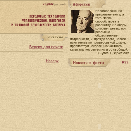
english
/русский
Налогообложение
предназначено для
того, чтобы
способствовать
равенству. Но сборы,
которые превышают
реальные
общественные
потребности, и, прежде всего, налоги,
взимаемые по прогрессивной шкале,
препятствуя накоплению частного
Версия для печати
капитала, несовместимы со свободой.
Сирил Н. Паркинсон
Наверх
RSS