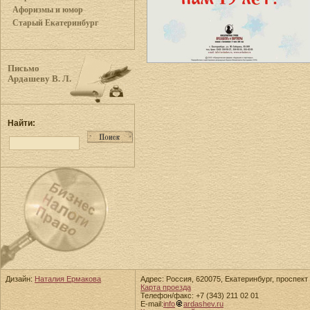
Афоризмы и юмор
Старый Екатеринбург
Письмо
Ардашеву В. Л.
Найти:
Дизайн:
Наталия Ермакова
Адрес: Россия, 620075, Екатеринбург, проспект 
Карта проезда
Телефон/факс: +7 (343) 211 02 01
E-mail:
info
ardashev.ru