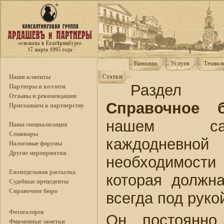
Наши клиенты
Разде
Партнеры и коллеги
Отзывы и рекомендации
Справочное 
Приглашаем к партнерству
нашем сай
Наша специализация
Семинары
каждодневн
Налоговые форумы
Другие мероприятия
необходимос
Еженедельная рассылка
которая должн
Судебные прецеденты
Справочное бюро
всегда под руко
Фотогалерея
Он постоянно
Фирменные заметки