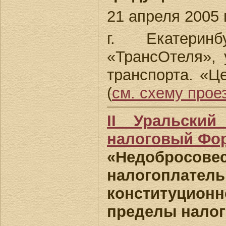
21 апреля 2005 г
г. Екатеринб
«ТрансОтеля», у
транспорта. «Ц
(
см. схему прое
II Уральский
налоговый Фо
«Недобросове
налогоп
конституционн
пределы налог