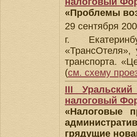
налоговый Фо
«Проблемы во
29 сентября 2005
г. Екатеринб
«ТрансОтеля», у
транспорта. «Ц
(
см. схему прое
III Уральски
налоговый Фо
«Налоговые п
администра
грядущие нова