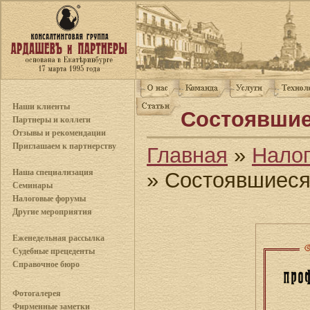
Наши клиенты
Состоявши
Партнеры и коллеги
Отзывы и рекомендации
Приглашаем к партнерству
Главная
»
Нало
Наша специализация
» Состоявшиес
Семинары
Налоговые форумы
Другие мероприятия
Еженедельная рассылка
Судебные прецеденты
Справочное бюро
Фотогалерея
Фирменные заметки