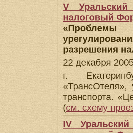
V Уральский
налоговый Фо
«Проблемы а
урегулиров
разрешения на
22 декабря 2005 
г. Екатеринб
«ТрансОтеля», у
транспорта. «Ц
(
см. схему прое
IV Уральский