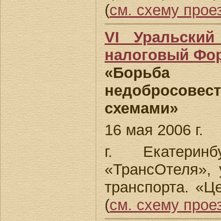
(
см. схему прое
VI Уральский
налоговый Фо
«Борьба 
недобросове
схемами»
16 мая 2006 г.
г. Екатеринб
«ТрансОтеля», у
транспорта. «Ц
(
см. схему прое