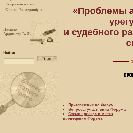
Афоризмы и юмор
«Проблемы а
Старый Екатеринбург
урег
и судебного р
Письмо
Ардашеву В. Л.
с
Найти:
Приглашение на Форум
Вопросы участникам Форума
Схема проезда и место
проведения Форума