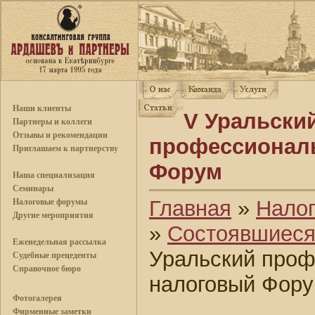
Наши клиенты
V Уральски
Партнеры и коллеги
Отзывы и рекомендации
профессионал
Приглашаем к партнерству
Форум
Наша специализация
Семинары
Главная
»
Нало
Налоговые форумы
Другие мероприятия
»
Состоявшиес
Еженедельная рассылка
Уральский про
Судебные прецеденты
Справочное бюро
налоговый Фор
Фотогалерея
Фирменные заметки