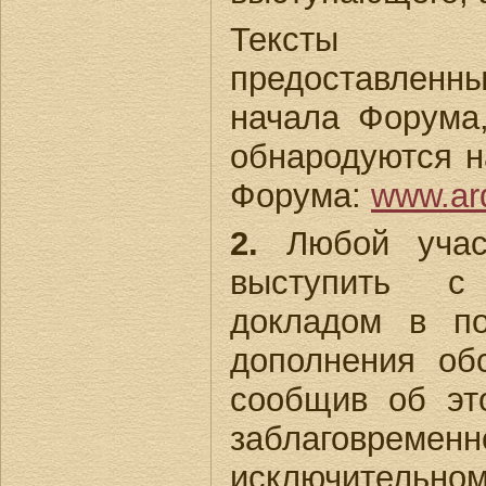
Тексты 
предоставленны
начала Форума
обнародуются н
Форума:
www.ar
2.
Любой учас
выступить с 
докладом в п
дополнения об
сообщив об э
заблагов
исключител