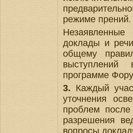
предваритель
режиме прений.
Незаявленны
доклады и реч
общему прави
выступлений 
программе Фору
3.
Каждый учас
уточнения осв
проблем после
разрешения ве
вопросы доклад