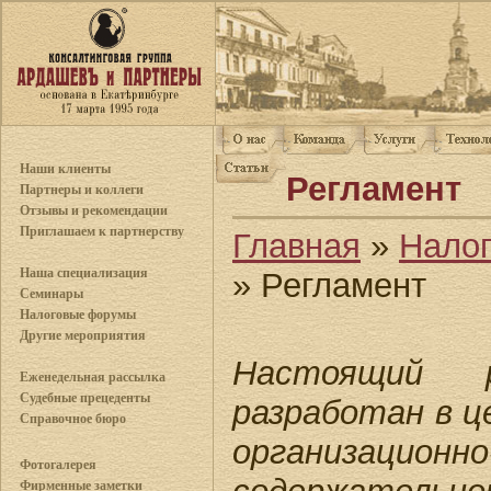
Наши клиенты
Регламент
Партнеры и коллеги
Отзывы и рекомендации
Приглашаем к партнерству
Главная
»
Нало
Наша специализация
» Регламент
Семинары
Налоговые форумы
Другие мероприятия
Настоящий 
Еженедельная рассылка
Судебные прецеденты
разработан в ц
Справочное бюро
организационно
Фотогалерея
Фирменные заметки