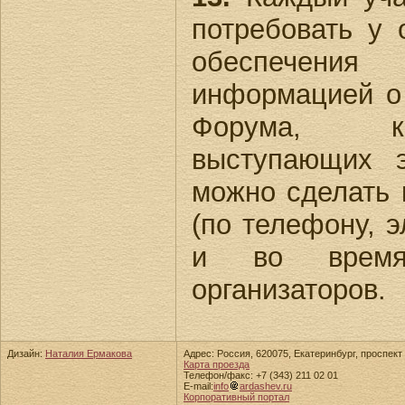
потребовать у 
обеспечения 
информацией о
Форума, кр
выступающих э
можно сделать 
(по телефону, э
и во врем
организаторов.
Дизайн:
Наталия Ермакова
Адрес: Россия, 620075, Екатеринбург, проспект 
Карта проезда
Телефон/факс: +7 (343) 211 02 01
E-mail:
info
ardashev.ru
Корпоративный портал