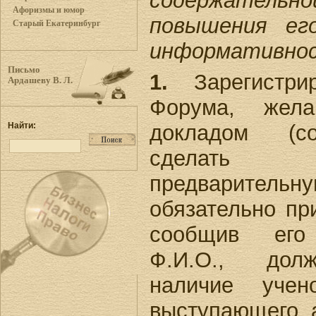
содержательн
Афоризмы и юмор
повышения ег
Старый Екатеринбург
информативно
Письмо
1.
Зарегистрир
Ардашеву В. Л.
Форума, жел
докладом (с
Найти:
сделать за
предваритель
обязательно пр
сообщив его 
Ф.И.О., долж
наличие учен
выступающего, 