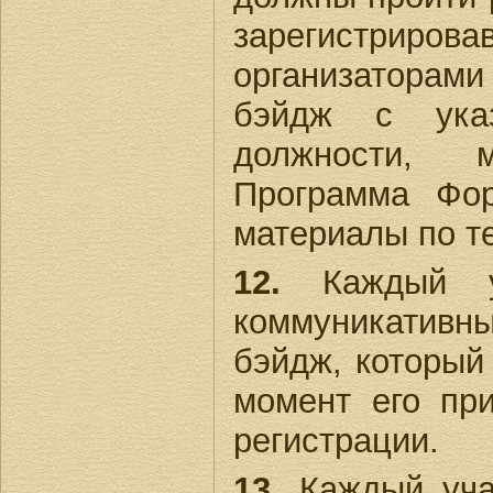
зарегистриро
организаторами
бэйдж с указ
должности, 
Программа Фор
материалы по т
12.
Каждый у
коммуникативны
бэйдж, который
момент его пр
регистрации.
13.
Каждый уча