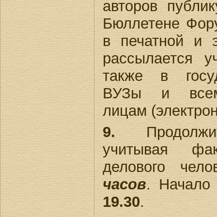
авторов публи
Бюллетене Фору
в печатной и 
рассылается у
также в госу
ВУЗы и всем
лицам (электрон
9.
Продолжит
учитывая фа
делового чел
часов
. Начало
19.30
.