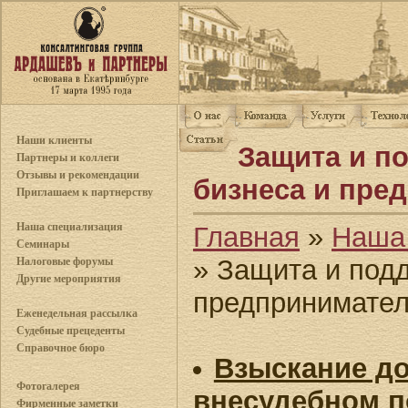
Наши клиенты
Защита и п
Партнеры и коллеги
Отзывы и рекомендации
бизнеса и пре
Приглашаем к партнерству
Наша специализация
Главная
»
Наша
Семинары
» Защита и под
Налоговые форумы
Другие мероприятия
предпринимате
Еженедельная рассылка
Судебные прецеденты
Справочное бюро
Взыскание до
Фотогалерея
внесудебном п
Фирменные заметки