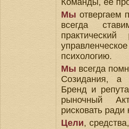
Команды, ее про
Мы
отвергаем 
всегда став
практический 
управленче
психологию.
Мы
всегда помн
Созидания, а
Бренд и репут
рыночный А
рисковать ради
Цели
, средства