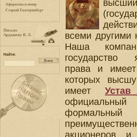
высш
Афоризмы и юмор
Старый Екатеринбург
(госуд
действ
Письмо
всеми другими 
Ардашеву В. Л.
Наша компа
государство 
Найти:
права и имеет
которых высш
имеет
Уста
официальны
формальный 
преимущест
акционеров и