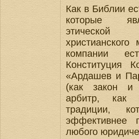
Как в Библии е
которые яв
этической
христианского
компании ес
Конституция К
«Ардашев и Па
(как закон и
арбитр, как 
традиции, к
эффективнее 
любого юридичес