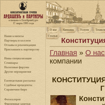
Наши клиенты
Конституци
Партнеры и коллеги
Отзывы и рекомендации
Приглашаем к партнерству
Главная
»
О нас
Наша специализация
компании
Семинары
Налоговые форумы
Другие мероприятия
КОНСТИТУЦИ
Еженедельная рассылка
Судебные прецеденты
Справочное бюро
Консти
Фотогалерея
Фирменные заметки