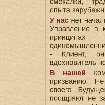
смекалки, тр
опыта зарубежн
У нас
нет начал
Управление в 
принципа
единомышленни
- Клиент, о
вдохновитель н
В нашей
комп
призванию. Н
своего Будущ
поощряют не за