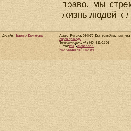
право, мы стре
жизнь людей к 
Дизайн:
Наталия Ермакова
Адрес: Россия, 620075, Екатеринбург, проспект 
Карта проезда
Телефон/факс: +7 (343) 211 02 01
E-mail:
info
ardashev.ru
Корпоративный портал