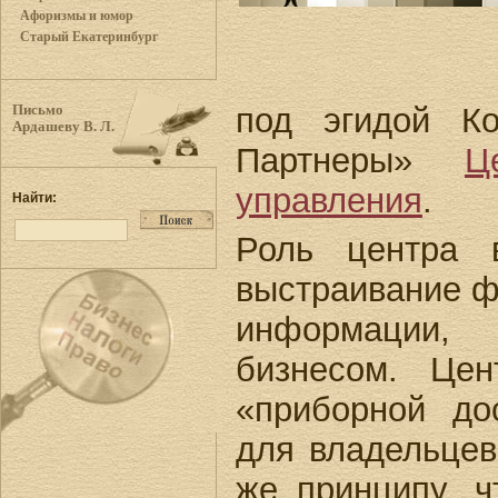
Афоризмы и юмор
Старый Екатеринбург
под эгидой Ко
Письмо
Ардашеву В. Л.
Партнеры»
Ц
управления
.
Найти:
Роль центра 
выстраивание ф
информации,
бизнесом. Цен
«приборной до
для владельцев
же принципу, ч