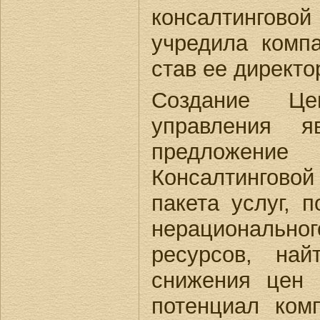
консалтингов
учредила комп
став ее директо
Создание Це
управления я
предложени
Консалтингов
пакета услуг,
нерациональ
ресурсов, на
снижения цен 
потенциал ком