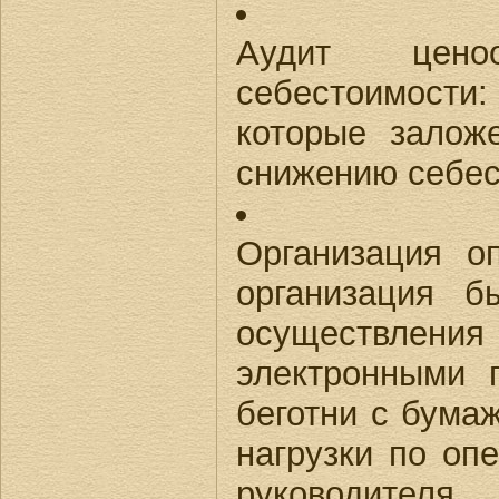
Аудит цено
себестоимости: 
которые залож
снижению себес
Организация о
организация б
осуществлени
электронными 
беготни с бума
нагрузки по оп
руководителя