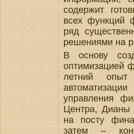
содержит гото
всех функций 
ряд существен
решениями на р
В основу созд
оптимизацией ф
летний опыт
автоматизац
управления фи
Центра, Дианы
на посту фина
затем – конс