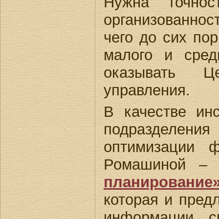
Нужна точнос
организованнос
чего до сих по
малого и сред
оказывать Ц
управления.
В качестве ин
подразделения
оптимизации ф
Ромашиной – 
планирование
которая и пред
информации, с