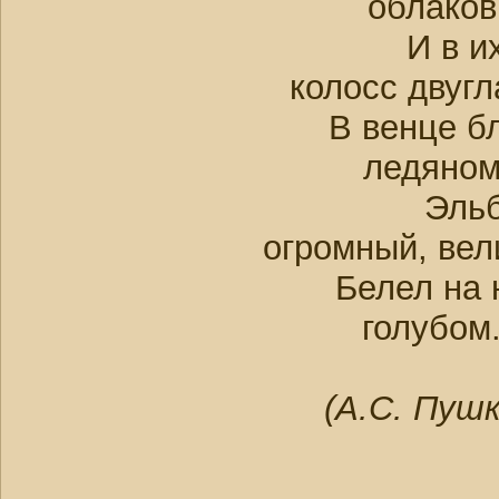
облаков
И в их к
колосс двугл
В венце бл
ледяном
Эльбр
огромный, ве
Белел на 
голубом
(А.С. Пушк