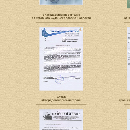
Благодарственное письмо
от Уставного Суда Свердловской области
от 
Отзыв
«Свердловэнергожилстрой»
Уральск