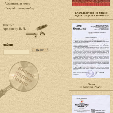
Афоризмы и юмор
Старый Екатеринбург
Благодарственное письмо
студии галереи «Эклектика»
Письмо
Ардашеву В. Л.
Найти:
Отзыв
«Галактика-Урал»