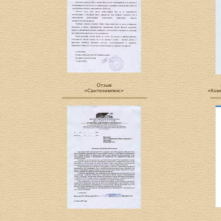
Отзыв
«Сантехимпекс»
«Ком