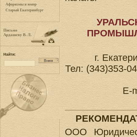
Афоризмы и юмор
Старый Екатеринбург
УРАЛЬС
ПРОМЫШЛ
Письмо
Ардашеву В. Л.
г. Екатер
Найти:
Тел: (343)353-04
E-m
РЕКОМЕНДА
ООО Юридичес