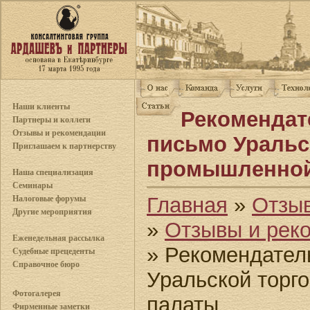
Наши клиенты
Рекомендат
Партнеры и коллеги
Отзывы и рекомендации
письмо Уральс
Приглашаем к партнерству
промышленной
Наша специализация
Семинары
Главная
»
Отзы
Налоговые форумы
Другие мероприятия
»
Отзывы и рек
Еженедельная рассылка
» Рекомендател
Судебные прецеденты
Справочное бюро
Уральской торг
Фотогалерея
палаты
Фирменные заметки