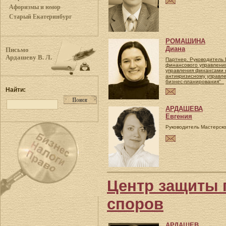
Афоризмы и юмор
Старый Екатеринбург
РОМАШИНА
Диана
Письмо
Ардашеву В. Л.
Партнер. Руководитель
финансового управления
управления финансами н
антикризисному управл
бизнес-планирования"
Найти:
АРДАШЕВА
Евгения
Руководитель Мастерск
Центр защиты 
споров
АРДАШЕВ