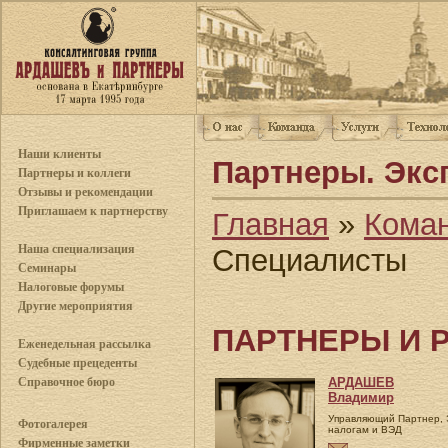
Наши клиенты
Партнеры. Экс
Партнеры и коллеги
Отзывы и рекомендации
Приглашаем к партнерству
Главная
»
Кома
Наша специализация
Специалисты
Семинары
Налоговые форумы
Другие мероприятия
ПАРТНЕРЫ И 
Еженедельная рассылка
Судебные прецеденты
АРДАШЕВ
Справочное бюро
Владимир
Управляющий Партнер, Э
Фотогалерея
налогам и ВЭД
Фирменные заметки