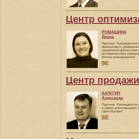
Центр оптимиз
РОМАШИНА
Диана
Партнер. Руководитель
финансового управления
управления финансами н
антикризисному управл
бизнес-планирования"
Центр продажи
КАЛУГИН
Александр
Партнер. Руководитель 
в сфере купли-продажи 
"ДелоПрофит"