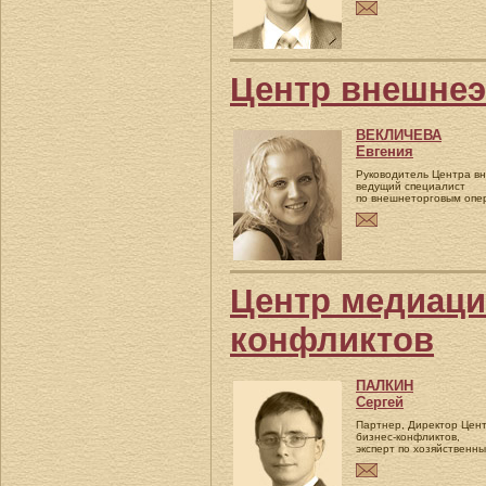
Центр внешнеэ
ВЕКЛИЧЕВА
Евгения
Руководитель Центра в
ведущий специалист
по внешнеторговым опе
Центр медиаци
конфликтов
ПАЛКИН
Сергей
Партнер, Директор Цен
бизнес-конфликтов,
эксперт по хозяйственн