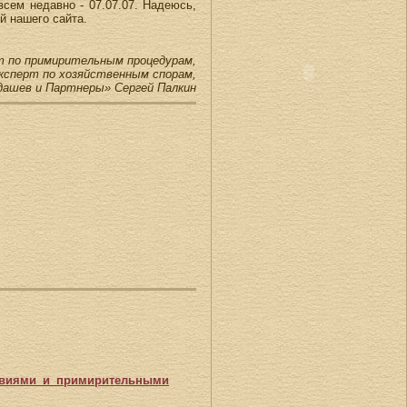
сем недавно - 07.07.07. Надеюсь,
й нашего сайта.
т по примирительным процедурам,
ксперт по хозяйственным спорам,
дашев и Партнеры» Сергей Палкин
твиями и примирительными