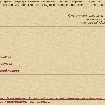
гулярный подход к ведению своей персональной странички родился сов
 этот новый маленький проект будет интересен и полезен для всех госте
С уважением, специалис
медиатор, э
партнер КГ «Ар
зование
язаться
-конфликтов
рами (участниками Общества) с многочисленными боевыми дейс
ости примирительных процедур.