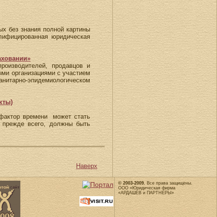
х без знания полной картины
алифицированная юридическая
аховании»
производителей, продавцов и
ыми организациями с участием
нитарно-эпидемиологическом
кты)
 фактор времени может стать
 прежде всего, должны быть
Наверх
© 2003-2009.
Все права защищены.
ООО «Юридическая фирма
«АРДАШЕВ и ПАРТНЕРЫ»