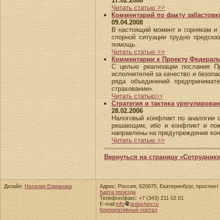
17.02.2008
Читать статью >>
Комментарий по факту забастовк
09.04.2008
В настоящий момент и горнякам и 
спорной ситуации трудно предска
помощь.
Читать статью >>
Комментарии к Проекту Федераль
С целью реализации послания Пре
исполнителей за качество и безопа
ряда объединений предпринимате
страховании».
Читать статью>>
Стратегия и тактика урегулирова
28.02.2006
Налоговый конфликт по аналогии 
решающим, ибо и конфликт и пож
направлены на предупреждение ко
Читать статью >>
Вернуться на страницу «Сотрудник
Дизайн:
Наталия Ермакова
Адрес: Россия, 620075, Екатеринбург, проспект 
Карта проезда
Телефон/факс: +7 (343) 211 02 01
E-mail:
info
ardashev.ru
Корпоративный портал