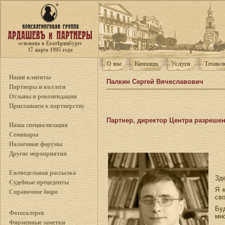
Наши клиенты
Палкин Сергей Вячеславович
Партнеры и коллеги
Отзывы и рекомендации
Приглашаем к партнерству
Партнер, директор Центра разреше
Наша специализация
Семинары
Налоговые форумы
Другие мероприятия
Еженедельная рассылка
Зд
Судебные прецеденты
Я 
Справочное бюро
сво
Бу
Фотогалерея
мн
Фирменные заметки