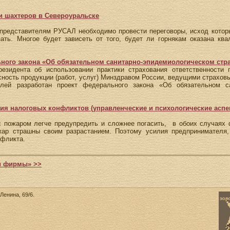
и шахтеров в Североуральске
представителям РУСАЛ необходимо провести переговоры, исход которы
зать. Многое будет зависеть от того, будет ли горнякам оказана кв
ного закона «Об обязательном санитарно-эпидемиологическом стр
зидента об использовании практики страхования ответственности 
сность продукции (работ, услуг) Минздравом России, ведущими страхов
лей разработан проект федерального закона «Об обязательном са
ния налоговых конфликтов (управленческие и психологические аспе
с пожаром легче предупредить и сложнее погасить, в обоих случаях
ар страшны своим разрастанием. Поэтому усилия предпринимателя,
нфликта.
и фирмы» >>
Ленина, 69/6.