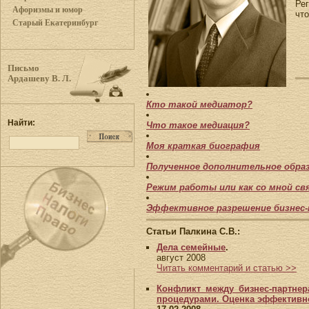
Ре
Афоризмы и юмор
что
Старый Екатеринбург
Письмо
Ардашеву В. Л.
Кто такой медиатор?
Найти:
Что такое медиация?
Моя краткая биография
Полученное дополнительное обра
Режим работы или как со мной св
Эффективное разрешение бизнес
Статьи Палкина С.В.:
Дела семейные
.
август 2008
Читать комментарий и статью >>
Конфликт между бизнес-партне
процедурами. Оценка эффективн