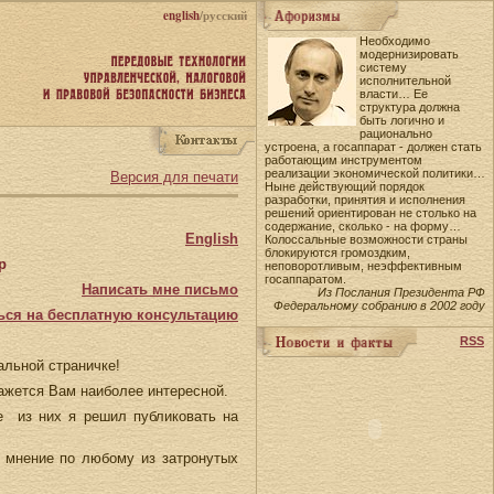
english
/русский
Необходимо
модернизировать
систему
исполнительной
власти… Ее
структура должна
быть логично и
рационально
устроена, а госаппарат - должен стать
работающим инструментом
реализации экономической политики…
Версия для печати
Ныне действующий порядок
разработки, принятия и исполнения
решений ориентирован не столько на
содержание, сколько - на форму…
English
Колоссальные возможности страны
блокируются громоздким,
р
неповоротливым, неэффективным
госаппаратом.
Написать мне письмо
Из Послания Президента РФ
Федеральному собранию в 2002 году
ься на бесплатную консультацию
RSS
альной страничке!
ажется Вам наиболее интересной.
е из них я решил публиковать на
е мнение по любому из затронутых