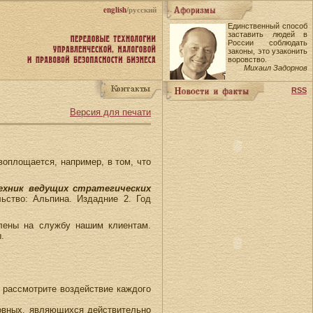
english
/русский
Единственный способ
заставить людей в
России соблюдать
законы, это узаконить
воровство.
Михаил Задорнов
RSS
Версия для печати
воплощается, например, в том, что
ехник ведущих стратегических
ьство: Альпина. Издадние 2. Год
влены на службу нашим клиентам.
.
 рассмотрите воздействие каждого
овных, являющихся действительно