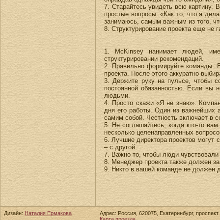
7. Старайтесь увидеть всю картину. 
простые вопросы: «Как то, что я дел
занимаюсь, самым важным из того, чт
8. Структурирование проекта еще не г
1. McKinsey нанимает людей, им
структурировании рекомендаций.
2. Правильно формируйте команды. В
проекта. После этого аккуратно выбир
3. Держите руку на пульсе, чтобы 
постоянной обязанностью. Если вы н
людьми.
4. Просто скажи «Я не знаю». Компа
дня его работы. Один из важнейших 
самим собой. Честность включает в се
5. Не соглашайтесь, когда кто-то вам
несколько целенаправленных вопросов
6. Лучшие директора проектов могут 
– с другой.
7. Важно то, чтобы люди чувствовали 
8. Менеджер проекта также должен заб
9. Никто в вашей команде не должен д
Дизайн:
Наталия Ермакова
Адрес: Россия, 620075, Екатеринбург, проспект 
Карта проезда