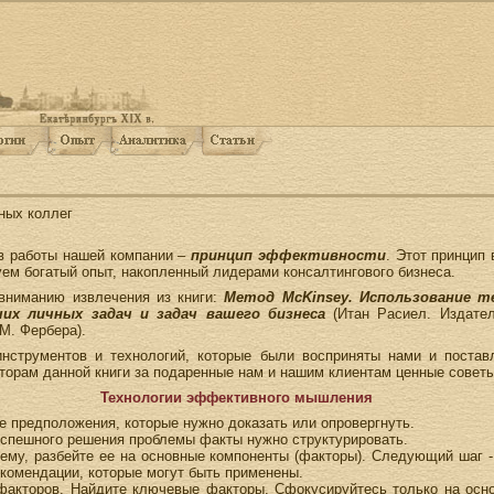
ных коллег
в работы нашей компании –
принцип эффективности
. Этот принцип 
уем богатый опыт, накопленный лидерами консалтингового бизнеса.
вниманию извлечения из книги:
Метод McKinsey. Использование т
их личных задач и задач вашего бизнеса
(Итан Расиел. Издател
М. Фербера).
инструментов и технологий, которые были восприняты нами и поста
орам данной книги за подаренные нам и нашим клиентам ценные советы
Технологии эффективного мышления
ие предположения, которые нужно доказать или опровергнуть.
 успешного решения проблемы факты нужно структурировать.
лему, разбейте ее на основные компоненты (факторы). Следующий шаг -
комендации, которые могут быть применены.
 факторов. Найдите ключевые факторы. Сфокусируйтесь только на осн