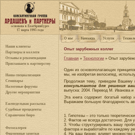
Наши клиенты
Опыт зарубежных коллег
Партнеры и коллеги
Отзывы и рекомендации
Главная
»
Технологии
» Опыт зарубеж
Приглашаем к партнерству
Один из основополагающих принципо
мы, не изобретая велосипед, использ
Наша специализация
Семинары
Продолжая тему, приведем Вашему 
консультантов для решения ваш
Налоговые форумы
выпуска: 2004. Перевод М. Иванова и 
Другие мероприятия
Эта книга содержит богатый набор 
Выражаем большую благодарность авт
Еженедельная рассылка
Судебные прецеденты
Справочное бюро
1. Гипотезы – это только теоретическ
2. Фактов не всегда достаточно. Для
3. Чтобы структурировать вашу проб
Фотогалерея
фактора и выработайте по каждому ре
4. На ваш бизнес влияет множество
Фирменные заметки