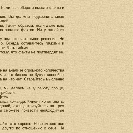
. Если вы соберете вместе факты и
ения. Вы должны подкрепить свою
идей.
ни. Таким образом, если даже ваш
ью анализа фактов. Ни у одной из
зу под окончательное решение. Не
о. Всегда оставайтесь гибкими и
ти быть гибким.
тому, что факты не подтвердят ее.
е на анализе огромного количества
ли его бизнес не будут способны
а на что нет. Старайтесь мысленно
и, мы делаем нашу работу проще,
прибыли.
фте».
ваша команда. Клиент хочет знать,
аций, сконцентрируйтесь на трех
ы сможете привести необходимые
лайте это хорошо. Невозможно все
 других по отношению к себе. Не