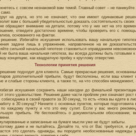
олкнетесь с совсем незнакомой вам темой. Главный совет – не паникуйте
 само.
друг на друга, но это не означает, что они имеют одинаковые реш
волит вам с большей убедительностью доказать состоятельность своих 
не обращают внимание на детали, потому что у них нет на это време
ешение, отведите достаточно времени, чтобы проверить его с помощ
ализа, основанного на фактах.
 решение. Избегайте искушения использовать вашу начальную гипоте
ения задачи лишь в упражнение, направленное на ее доказательств
яйте сильной начальной гипотезе становиться оправданием невозможнос
й ни была ваша начальная гипотеза, вы всегда должны быть готовыми к 
ашу концепцию, как квадратную пробку к круглому отверстию.
Технологии принятия решения
 решение подходит для клиента. Самые прекрасные решения, основанны
ров дополнительной прибыли, будут бесполезны, если ваш клиент и
е и слабые стороны клиента, а также то, на что способен менеджмент, 
избегая искушения сохранить наши находки до финальной презентаци
от этого удовольствие. Решение даже части проблем уже означает рост 
 собеседника в своей правоте за 30 секунд, то есть «пока вы едете в ли
аботу в 30 секунд? Начните с основных пунктов, которые подготовила 
 по каждому пункту и что это ему сулит. Если у вас много рекоменд
льшую прибыль. Не беспокойтесь о документальном обосновании, в
емени.
мулированные и записанные на бумаге мысли уже не будут забыты.
поэтому даже и не пытайтесь. Делайте то, что от Вас требуется, и де
астся это сделать однажды, вы породите необоснованные надежды у
чень сложно вернуть доверие к себе.