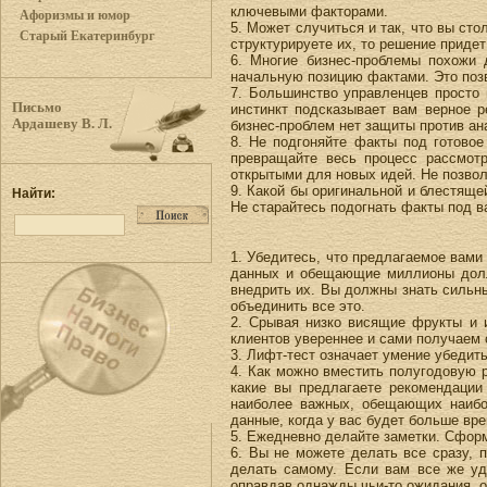
ключевыми факторами.
Афоризмы и юмор
5. Может случиться и так, что вы ст
Старый Екатеринбург
структурируете их, то решение придет
6. Многие бизнес-проблемы похожи 
начальную позицию фактами. Это поз
7. Большинство управленцев просто 
Письмо
инстинкт подсказывает вам верное р
Ардашеву В. Л.
бизнес-проблем нет защиты против ан
8. Не подгоняйте факты под готовое
превращайте весь процесс рассмотр
открытыми для новых идей. Не позвол
9. Какой бы оригинальной и блестяще
Найти:
Не старайтесь подогнать факты под в
1. Убедитесь, что предлагаемое вами
данных и обещающие миллионы долла
внедрить их. Вы должны знать сильны
объединить все это.
2. Срывая низко висящие фрукты и 
клиентов увереннее и сами получаем 
3. Лифт-тест означает умение убедить
4. Как можно вместить полугодовую р
какие вы предлагаете рекомендации
наиболее важных, обещающих наибо
данные, когда у вас будет больше вр
5. Ежедневно делайте заметки. Сфор
6. Вы не можете делать все сразу, 
делать самому. Если вам все же уд
оправдав однажды чьи-то ожидания, о