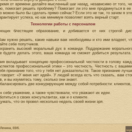
Время от времени делайте мысленный шаг назад, независимо от того, ч
аю, помогает решить проблему? Помогает ли это мне продвинуться в ее
о можно было бы сделать прямо сейчас? Если это не так, то зачем я эт
арантирует успеха, но как минимум позволяет взять верный старт.
Технологии работы с персоналом
еющих блестящее образование, и добивается от них строгой ди
ам нужно решить, какие навыки вам необходимы и кто ими владеет, 
айте себе попутчиков.
сохранить высокий моральный дух в команде. Поддержание моральног
е будете делать этого, ваша команда не сможет добиться результата.
ния вкладывает концепцию профессиональной честности в голову каждо
аспектов профессиональной этики – это честность. Честность с вашими
бя признание того, что у тебя нет доказательств. Такое признание лучш
 говорит: «У меня нет идей». У людей всегда есть что сказать, вам ст
, и вы изумитесь тому, сколько они знают.
сбалансировать две конкурирующие между собой потребности: клиентов, 
к себе уважение, а также чувствовали, что уважают их идеи.
отиться о своих консультантах, как и о клиенте.
умать, что он провел несколько недель своей жизни зря.
Ленина, 69/6.