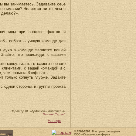
ем вы занимаетесь. Задавайте себе
 понимании? Является ли то, чем я
о делаю?».
сциплины при анализе фактов и
чтобы собрать лучшую команду для
о духа в команде является вашей
 Знайте, что происходит с вашими
го консультанта с самого первого
 клиентами, с вашей командой и с
е, чем попытка блефовать.
оит только копнуть глубже. Задайте
с одной стороны, и группы проекта
Партнер КГ «Ардашев и партнеры»
Палкин Сергей
Наверх
© 2003-2009.
Все права защищены.
ООО «Юридическая фирма