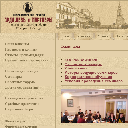
Наши клиенты
Семинары
Партнеры и коллеги
Отзывы и рекомендации
Календарь семинаров
Приглашаем к партнерству
Состоявшиеся семинары
Круглые столы
Наша специализация
Авторы-ведущие семинаров
Корпоративное обучение
Семинары
Условия проведения семинара
Налоговые форумы
Другие мероприятия
Еженедельная рассылка
Судебные прецеденты
Справочное бюро
Фотогалерея
Фирменные заметки