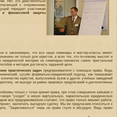
ям. Нет, это действительно
полагающей к откровенному
едущий передает участникам
й и финансовой защиты
чно и закономерно, что все наши семинары и мастер-классы имеют
значены не только для юристов, а всех тех, кто по-новому мыслит и
 юридической материи на семинарах-тренингах самое пристальное
пособов и методик достигнуть заданной цели.
нию практических задач
предпринимателя с помощью права. Ведь
еннический, сугубо формально-юридический подход, как показывает
количество юристов, выпускников вузов и других учебных заведений
тереотипу, не выходя за рамки правовых предписаний и диспозитивных
облемы только с точки зрения права, при этом совершенно забывая о
 говоря "уходит" в некую виртуальную, параллельную юридическую
аром все предприниматели считают, что право только мешает работе,
 проект, заключить выгодную сделку. Мы же предлагаем относиться к
ель. "Зацикливаться" лишь на праве глупо и абсурдно. Ведь право