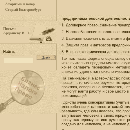
Афоризмы и юмор
Старый Екатеринбург
предпринимательской деятельности
1. Договорное право, снижение предпр
Письмо
2. Налогообложение и налоговое план
Ардашеву В. Л.
3. Взаимоотношения с властными и ф
4. Защита прав и интересов предприн
Найти:
5. Внешнеэкономическая деятельность
Так как наша фирма специализируют
исключительно предпринимательскую (
хочет овладеть передовыми методик
внимание уделяется психологическому
На семинарах и мастер-классах пок
право - это сильное оружие, которы
практика, совершенно бесполезен, н
не могут найти работу и свое место 
рекомендаций.
Юристы очень консервативны (учитыва
многообразии и сложности самой жи
реальность, где сам человек, его пр
запутывает человека в своих юридиче
праву как одному из инструментов р
создано для человека, а не человек д