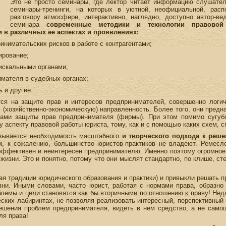
Это не просто семинары, где лектор читает информацию слушател
семинары-тренинги, на которых в уютной, неофициальной, рас
разговору атмосфере, интерактивно, наглядно, доступно автор-в
семинара
современные методики и технологии правово
 в различных ее аспектах и проявлениях:
инимательских рисков в работе с контрагентами;
ирование;
искальными органами;
имателя в судебных органах;
 и другие.
ся на защите прав и интересов предпринимателей, совершенно логи
хозяйственно-экономическую) направленность. Более того, они предна
ами защиты прав предпринимателя (фирмы). При этом помимо сугубо
 аспекту правовой работы юриста, тому, как и с помощью каких схем, с
азывается необходимость масштабного
и творческого подхода к реше
м, к сожалению, большинство юристов-практиков не владеют. Ремесл
еэффективен и неинтересен предпринимателю. Именно поэтому огромное 
в жизни. Это и понятно, потому что они мыслят стандартно, по клише, с
я традиции юридического образования и практики) и привыкли решать пр
зни. Иными словами, часто юрист, работая с нормами права, образно
облемы и цели становятся как бы вторичными по отношению к праву! Нед
ских лабиринтах, не позволяя реализовать интересный, перспективный
ешения проблем предпринимателя, видеть в нем средство, а не самоц
ля права!