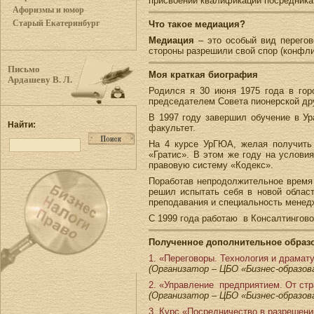
присвоении квалификации посредника
Афоризмы и юмор
Старый Екатеринбург
Что такое медиация?
Медиация
– это особый вид перегов
стороны разрешили свой спор (конфли
Письмо
Моя краткая биография
Ардашеву В. Л.
Родился я 30 июня 1975 года в го
председателем Совета пионерской др
В 1997 году завершил обучение в Ур
Найти:
факультет.
На 4 курсе УрГЮА, желая получить
«Гратис». В этом же году на услови
правовую систему «Кодекс».
Поработав непродолжительное время 
решил испытать себя в новой област
преподавания и специальность менед
С 1999 года работаю в Консалтингово
Полученное дополнительное образ
1. «Переговоры. Технология и драмат
(Организатор – ЦБО «Бизнес-образов
2. «Управление предприятием. От стра
(Организатор – ЦБО «Бизнес-образов
3. Курс «Посредничество в разрешени