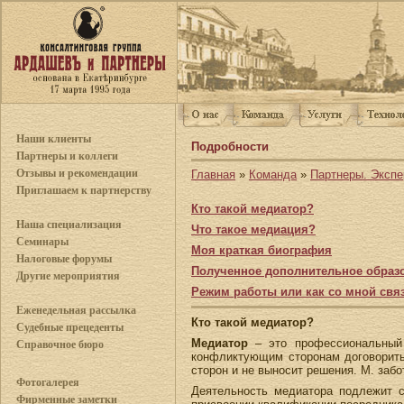
Наши клиенты
Подробности
Партнеры и коллеги
Отзывы и рекомендации
Главная
»
Команда
»
Партнеры. Экспе
Приглашаем к партнерству
Кто такой медиатор?
Наша специализация
Что такое медиация?
Семинары
Моя краткая биография
Налоговые форумы
Полученное дополнительное образ
Другие мероприятия
Режим работы или как со мной свя
Еженедельная рассылка
Кто такой медиатор?
Судебные прецеденты
Медиатор
– это профессиональный 
Справочное бюро
конфликтующим сторонам договоритьс
сторон и не выносит решения. М. забо
Фотогалерея
Деятельность медиатора подлежит 
Фирменные заметки