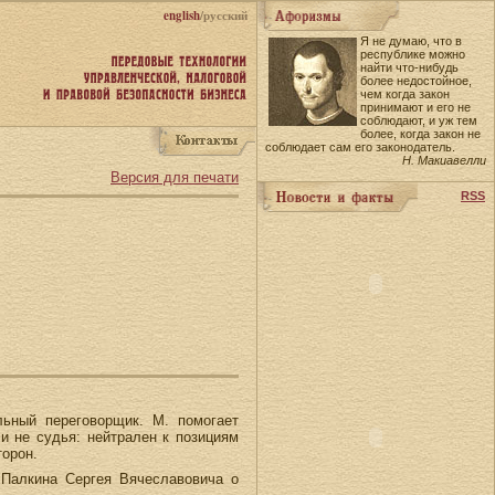
english
/русский
Я не думаю, что в
республике можно
найти что-нибудь
более недостойное,
чем когда закон
принимают и его не
соблюдают, и уж тем
более, когда закон не
соблюдает сам его законодатель.
Н. Макиавелли
Версия для печати
RSS
ьный переговорщик. М. помогает
и не судья: нейтрален к позициям
торон.
Палкина Сергея Вячеславовича о