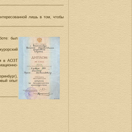
интересованной лишь в том, чтобы
боте: был
курорский
ом в АОЗТ
мационно-
ринбург),
рвый опыт