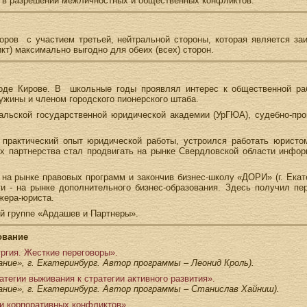
 в разрешении межличностных и общественных конфликтов.
оров с участием третьей, нейтральной стороны, которая является за
кт) максимально выгодно для обеих (всех) сторон.
роде Кирове. В школьные годы проявлял интерес к общественной ра
ужины и членом городского пионерского штаба.
альской государственной юридической академии (УрГЮА), судебно-про
 практический опыт юридической работы, устроился работать юрист
ях партнерства стал продвигать на рынке Свердловской области инфор
на рынке правовых программ и закончив бизнес-школу «ДОРИ» (г. Екате
и - на рынке дополнительного бизнес-образования. Здесь получил пе
жера-юриста.
й группе «Ардашев и Партнеры».
ование
ургия. Жесткие переговоры».
ание», г. Екатеринбург. Автор программы – Леонид Кроль).
тегии выживания к стратегии активного развития».
ание», г. Екатеринбург. Автор программы – Станислав Хайниш).
и корпоративных конфликтов».