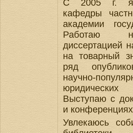
С 2005 г. яв
кафедры частн
академии госу
Работаю на
диссертацией н
на товарный з
ряд опублик
научно-поп
юридических 
Выступаю с до
и конференциях
Увлекаюсь соб