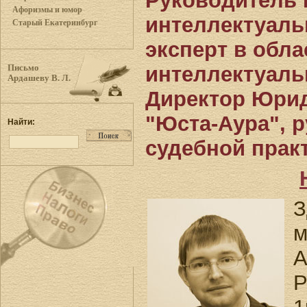
Руководитель 
Афоризмы и юмор
интеллектуаль
Старый Екатеринбург
эксперт в обл
интеллектуаль
Письмо
Ардашеву В. Л.
Директор Юри
"Юста-Аура", 
Найти:
судебной прак
З
м
А
Р