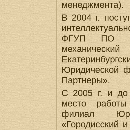
менеджмента).
В 2004 г. посту
интеллектуал
ФГУП ПО «У
механичес
Екатеринб
Юридической ф
Партнеры».
С 2005 г. и до
место работы
филиал Юри
«Городисский и