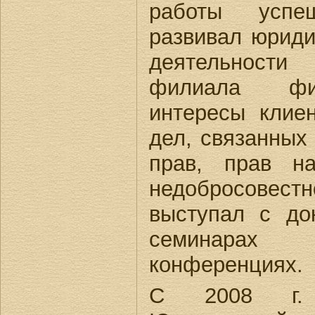
работы успе
развивал юриди
деятельности
филиала фи
интересы клие
дел, связанных
прав, прав н
недобросовес
выступал с до
семина
конференциях.
С 2008 г. 