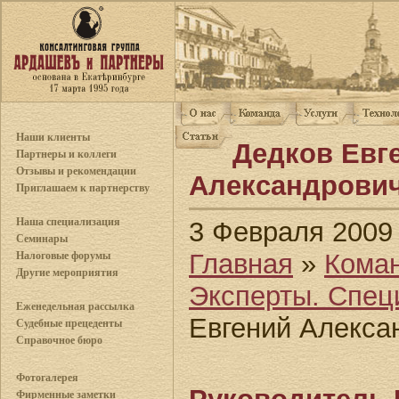
Наши клиенты
Дедков Евг
Партнеры и коллеги
Отзывы и рекомендации
Александрови
Приглашаем к партнерству
Наша специализация
3 Февраля 2009
Семинары
Главная
»
Кома
Налоговые форумы
Другие мероприятия
Эксперты. Спец
Еженедельная рассылка
Евгений Алекса
Судебные прецеденты
Справочное бюро
Фотогалерея
Фирменные заметки