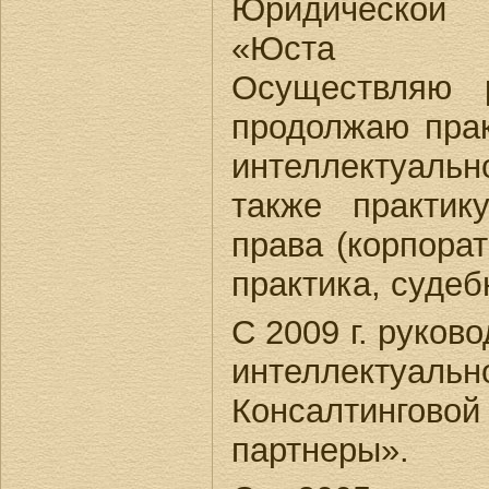
Юридическ
«Юста 
Осуществляю 
продолжаю пра
интеллектуаль
также практи
права (корпора
практика, суде
С 2009 г. руков
интеллектуал
Консалтингово
партнеры».