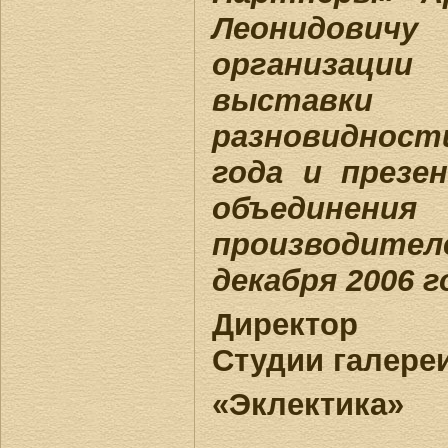
Леонидови
организаци
выставки
разновидност
года и презе
объедин
производите
декабря 2006 г
Директор
Студии галере
«Эклектика»