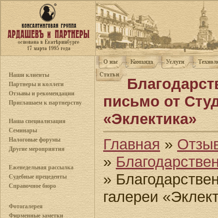
Наши клиенты
Благодарст
Партнеры и коллеги
Отзывы и рекомендации
письмо от Cту
Приглашаем к партнерству
«Эклектика»
Наша специализация
Семинары
Главная
»
Отзы
Налоговые форумы
Другие мероприятия
»
Благодарстве
Еженедельная рассылка
» Благодарстве
Судебные прецеденты
Справочное бюро
галереи «Эклек
Фотогалерея
Фирменные заметки