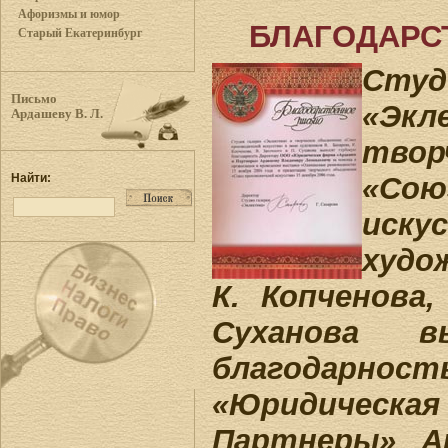
Афоризмы и юмор
БЛАГОДАРС
Старый Екатеринбург
Ст
Письмо
«Э
Ардашеву В. Л.
твор
«Сою
Найти:
иск
худо
К. Копченова
Суханова в
благодарнос
«Юридическая
Партнеры» А