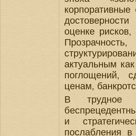
корпоративные 
достоверности
оценке рисков,
Прозрачнос
структурирова
актуальным как
поглощений, 
ценам, банкротс
В трудное в
беспрецедентны
и стратегиче
послабления в