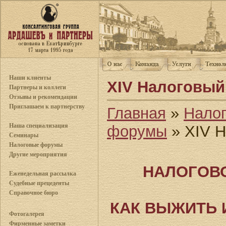
Наши клиенты
XIV Налоговы
Партнеры и коллеги
Отзывы и рекомендации
Приглашаем к партнерству
Главная
»
Нало
Наша специализация
форумы
» XIV 
Семинары
Налоговые форумы
Другие мероприятия
НАЛОГОВО
Еженедельная рассылка
Судебные прецеденты
Справочное бюро
КАК ВЫЖИТЬ 
Фотогалерея
Фирменные заметки