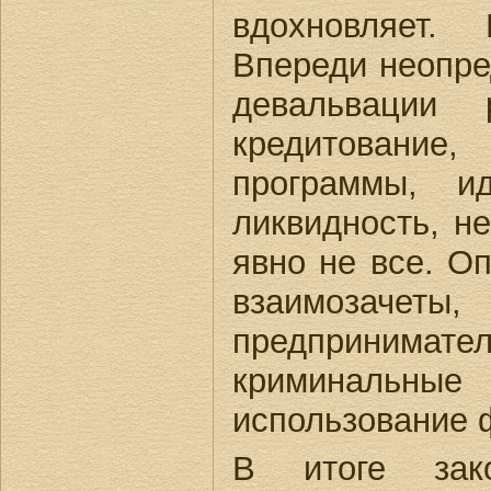
вдохновляет.
Впереди неопре
девальвации
кредитование
программы, и
ликвидность, н
явно не все. О
взаимозачет
предприним
криминальные
использование 
В итоге зако