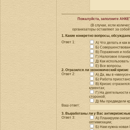
Пожалуйста, заполните АНКЕТ
(В случае, если колич
организаторы оставляют за собой
1. Какие конкретно вопросы, обсужда
Ответ 1:
А) Что делать и как 
Б) Совершенствован
В) Поражения и побе
Г) Налоговое планир
Д) Как использовать
Е) Все вопросы.
2. Отразился ли экономический кризи
Ответ 2:
А) Да, мы в «минусе
Б) Работа приостано
В) Кризис отразился
клиентах;
Г) На деятельности 
стороной;
Д) Мы предвидели к
Ваш ответ:
3. Выработаны ли у Вас антикризисны
Ответ 3:
А) Планируем снизить
оптимизации;
Б) Нам нужна новая 