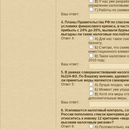
В) У нас уже разраб
управление налоговыми
Г) Работы по снижени
Ваш ответ:
4. Планы Правительства РФ по спасен
условиях финансового кризиса, в част
прибыль с 24% до 20%, вызвали бурны
выгодны ли такие налоговые послабле
Ответ 4:
А) Для нас такое сни
бизнесу;
Б) Считаю, что сниж
инвестиционного климат
В) Такое налоговое 
2010 году;
Ваш ответ:
5. В рамках совершенствования налого
№224-ФЗ. По Вашему мнению, адекват
ли принятые меры являются своевре
Ответ 5:
А) Лучше поздно, чем
Б) Момент уже упущ
В) Хотя эти меры от
дополнительные меры;
Ваш ответ:
6. Усиливается налоговый контроль, 
России пополнила список критериев дл
относитесь к новому 12 критерию «ве
высоким налоговым риском»?
Ответ 6:
А) Положительно, на