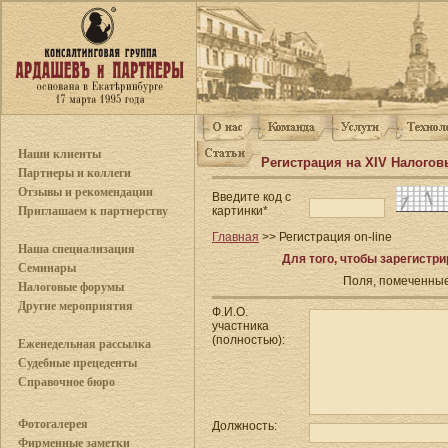
Наши клиенты
Регистрация на XIV Налого
Партнеры и коллеги
Отзывы и рекомендации
Введите код с
картинки*
Приглашаем к партнерству
Главная
>> Регистрация on-line
Наша специализация
Для того, чтобы зарегистр
Семинары
Поля, помеченные
Налоговые форумы
Другие мероприятия
Ф.И.О.
участника
(полностью):
Еженедельная рассылка
Судебные прецеденты
Справочное бюро
Фотогалерея
Должность:
Фирменные заметки