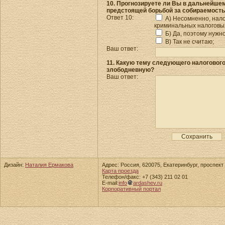
10. Прогнозируете ли Вы в дальнейшем
предстоящей борьбой за собираемость
Ответ 10:
А) Несомненно, нал
криминальных налоговых
Б) Да, поэтому нужн
В) Так не считаю;
Ваш ответ:
11. Какую тему следующего налоговог
злободневную?
Ваш ответ:
Дизайн:
Наталия Ермакова
Адрес: Россия, 620075, Екатеринбург, проспект 
Карта проезда
Телефон/факс: +7 (343) 211 02 01
E-mail:
info
ardashev.ru
Корпоративный портал