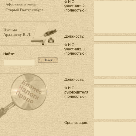
Ф.И.О.
Афоризмы и юмор
участника 2
Старый Екатеринбург
(полностью):
Письмо
Ардашеву В. Л.
Должность:
Ф.И.О.
участника 3
(полностью):
Найти:
Должность:
Ф.И.О.
руководителя
(полностью):
Организация: