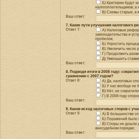
Б) Критерии будут и
налогоплательщиков, а 
В) Схемы старые, в 
Ваш ответ:
7. Какие пути улучшения налогового 
Ответ 7:
А) Налоговые рефор
законодательства и уст
пробелов;
Б) Упростить процед
В) Увеличить число 
Г) Продолжить разви
Д) Уменьшить ставки
Ваш ответ:
8. Подводя итоги в 2008 году: сократи
сравнению с 2007 годом?
Ответ 8:
А) Да, налоговых спо
Б) У нас вообще не 
В) Нет, не сократило
Г) В 2008 году спор
Ваш ответ:
9. Каков исход налоговых споров с уч
Ответ 9:
А) В большинстве сп
Б) Поражений было 
В) Споры не дошли д
внесудебном порядке;
Ваш ответ: