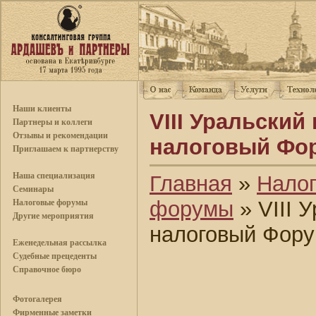
Наши клиенты
VIII Уральски
Партнеры и коллеги
Отзывы и рекомендации
налоговый Фо
Приглашаем к партнерству
Наша специализация
Главная
»
Нало
Семинары
форумы
» VIII 
Налоговые форумы
Другие мероприятия
налоговый Фор
Еженедельная рассылка
Судебные прецеденты
Справочное бюро
Фотогалерея
Фирменные заметки