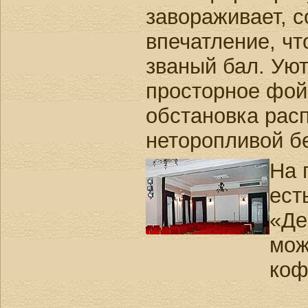
завораживает, с
впечатление, чт
званый бал. Уют
просторное фой
обстановка расп
неторопливой б
На 
ест
«Де
мож
коф