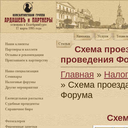
Наши клиенты
Схема прое
Партнеры и коллеги
Отзывы и рекомендации
проведения Ф
Приглашаем к партнерству
Наша специализация
Главная
»
Нало
Семинары
» Схема проезд
Налоговые форумы
Другие мероприятия
Форума
Еженедельная рассылка
Судебные прецеденты
Справочное бюро
Схем
Фотогалерея
Фирменные заметки