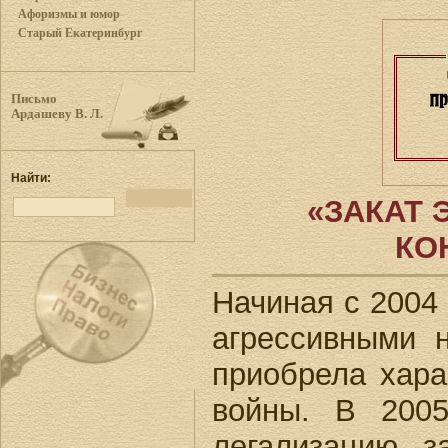
Афоризмы и юмор
Старый Екатеринбург
Письмо
Ардашеву В. Л.
Найти:
«ЗАКАТ 
КО
Начиная с 2004 
агрессивными 
приобрела хара
войны. В 200
легализацию з