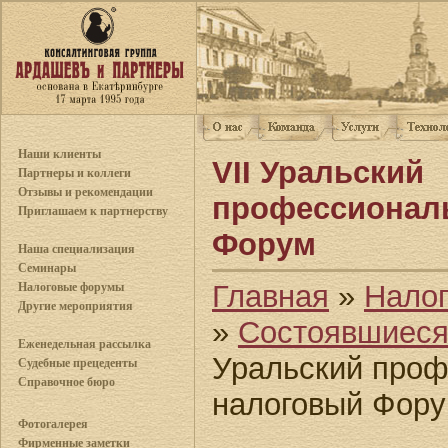
Наши клиенты
VII Уральский
Партнеры и коллеги
Отзывы и рекомендации
профессионал
Приглашаем к партнерству
Форум
Наша специализация
Семинары
Главная
»
Нало
Налоговые форумы
Другие мероприятия
»
Состоявшиес
Еженедельная рассылка
Уральский про
Судебные прецеденты
Справочное бюро
налоговый Фор
Фотогалерея
Фирменные заметки