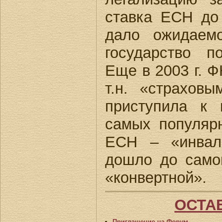
ставка ЕСН до 
дало ожидаем
государство п
Еще в 2003 г. 
т.н. «страховы
приступила к 
самых популяр
ЕСН – «инвал
дошло до само
«конвертной».
ОСТА
Приглашение на Форум