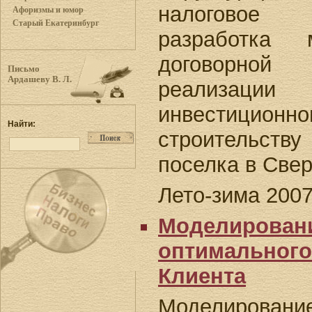
налоговое
Афоризмы и юмор
Старый Екатеринбург
разработка
договорной
Письмо
Ардашеву В. Л.
реализа
инвестицио
Найти:
строительству 
поселка в Све
Лето-зима 2007 
Моделировани
оптимального
Клиента
Моделиров