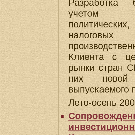
Разработка б
учетом у
политичес
налогов
производствен
Клиента с ц
рынки стран С
них новой
выпускаемого 
Лето-осень 200
Сопровождени
инвестиционн