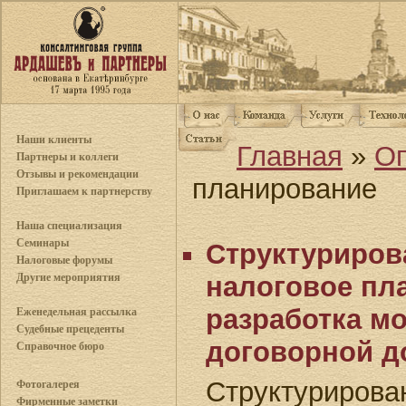
Наши клиенты
Главная
»
О
Партнеры и коллеги
Отзывы и рекомендации
планирование
Приглашаем к партнерству
Наша специализация
Семинары
Структуриров
Налоговые форумы
Другие мероприятия
налоговое пл
разработка мо
Еженедельная рассылка
Судебные прецеденты
договорной д
Справочное бюро
Структурир
Фотогалерея
Фирменные заметки