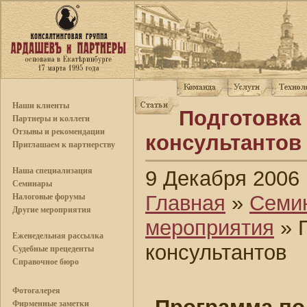
Наши клиенты
Подготовка
Партнеры и коллеги
Отзывы и рекомендации
консультантов
Приглашаем к партнерству
Наша специализация
9 Декабря 2006
Семинары
Главная
»
Семи
Налоговые форумы
Другие мероприятия
мероприятия
» 
Еженедельная рассылка
консультантов
Судебные прецеденты
Справочное бюро
Фотогалерея
Фирменные заметки