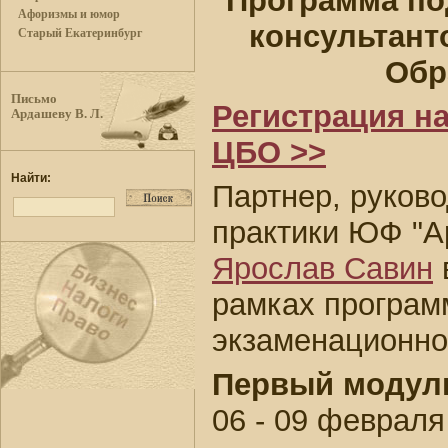
Программа по
Афоризмы и юмор
консультант
Старый Екатеринбург
Обр
Письмо
Регистрация на
Ардашеву В. Л.
ЦБО >>
Найти:
Партнер, руков
практики ЮФ "А
Ярослав Савин
рамках программ
экзаменационно
Первый модул
06 - 09 февраля 