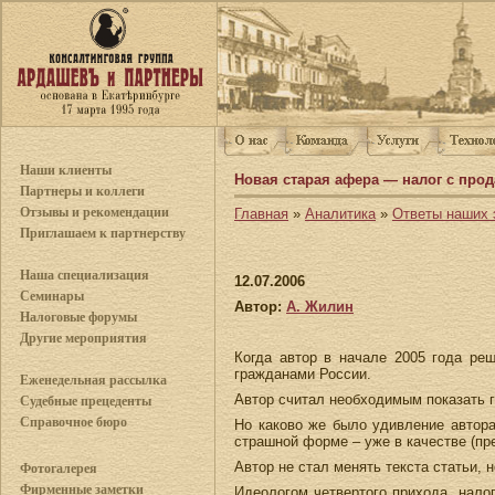
Наши клиенты
Новая старая афера — налог с про
Партнеры и коллеги
Отзывы и рекомендации
Главная
»
Аналитика
»
Ответы наших 
Приглашаем к партнерству
Наша специализация
12.07.2006
Семинары
Автор:
А. Жилин
Налоговые форумы
Другие мероприятия
Когда автор в начале 2005 года ре
гражданами России.
Еженедельная рассылка
Автор считал необходимым показать 
Судебные прецеденты
Справочное бюро
Но каково же было удивление автора
страшной форме – уже в качестве (пр
Автор не стал менять текста статьи,
Фотогалерея
Фирменные заметки
Идеологом четвертого прихода налог