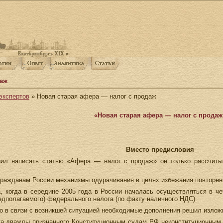
даж
экспертов
» Новая старая афера — налог с продаж
«Новая старая афера — налог с продаж
Вместо предисловия
шил написать статью «Афера — налог с продаж» он только рассчиты
гражданам России механизмы одурачивания в целях избежания повторени
, когда в середине 2005 года в России началась осуществляться в ч
едполагаемого) федерального налога (по факту наличного НДС).
 но в связи с возникшей ситуацией необходимые дополнения решил излож
а дважды признанного Конституционным судам РФ неконституционным 