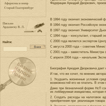
Федерации Аркадий Дворкович, произ
Афоризмы и юмор
Старый Екатеринбург
В 1994 году окончил экономический ф
Письмо
В 1994 году окончил Российскую эко
Ардашеву В. Л.
В 1997 году окончил Университет Дью
С 1994 года – консультант, старший 
С 2000 года является экспертом Центр
Найти:
С августа 2000 года – советник Мини
С 2001 года – заместитель Министра 
С апреля 2004 года – начальник Эксп
Биография Аркадия Дворковича дает о
И так, что же хочет, по мнению автор
1. Ухудшить жизненные условия сред
возможностей его не платить. В этом
Даже при безналичной форме НсП сос
их лоббируемая инициатива, которая 
2. Создать расходы на налоговое ад
приобретения при реализации товара 