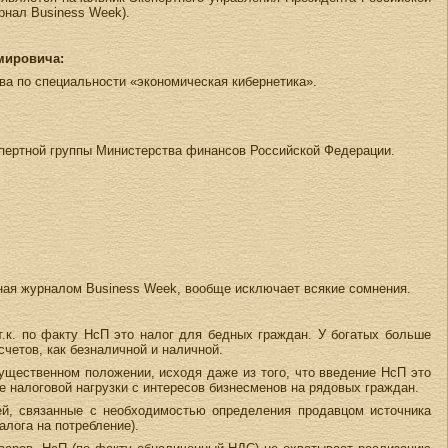
рнал Business Week).
мировича:
ва по специальности «экономическая кибернетика».
кспертной группы Министерства финансов Российской Федерации.
анная журналом Business Week, вообще исключает всякие сомнения.
т.к. по факту НсП это налог для бедных граждан. У богатых больше
четов, как безналичной и наличной.
щественном положении, исходя даже из того, что введение НсП это
е налоговой нагрузки с интересов бизнесменов на рядовых граждан.
лей, связанные с необходимостью определения продавцом источника
алога на потребление).