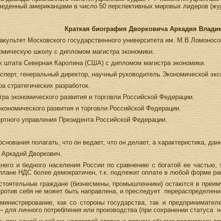
веденный американцами в число 50 перспективных мировых лидеров (жу
Краткая биография Дворковича Аркадия Влади
акультет Московского государственного университета им. М.В.Ломоносо
номическую школу с дипломом магистра экономики.
к штата Северная Каролина (США) с дипломом магистра экономики.
эксперт, генеральный директор, научный руководитель Экономической э
а стратегических разработок.
стра экономического развития и торговли Российской Федерации.
экономического развития и торговли Российской Федерации.
ертного управления Президента Российской Федерации.
снования полагать, что он ведает, что он делает, а характеристика, д
а Аркадий Дворкович.
него и бедного населения России по сравнению с богатой ее частью, 
 плане НДС более демократичен, т.к. подлежит оплате в любой форме рас
тоятельные граждане (бизнесмены, промышленники) остаются в преиму
против себя не может быть направлена, и преследует перераспределени
министрирование, как со стороны государства, так и предпринимате
– для личного потребления или производства (при сохранении статуса н