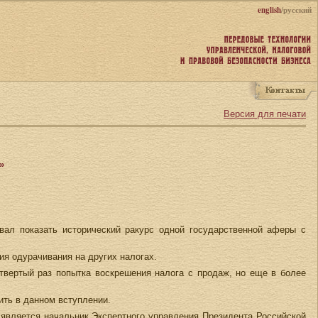
english
/русский
Версия для печати
»
вал показать исторический ракурс одной государственной аферы с
я одурачивания на других налогах.
етвертый раз попытка воскрешения налога с продаж, но еще в более
ить в данном вступлении.
является начальник Экспертного управления Президента Российской