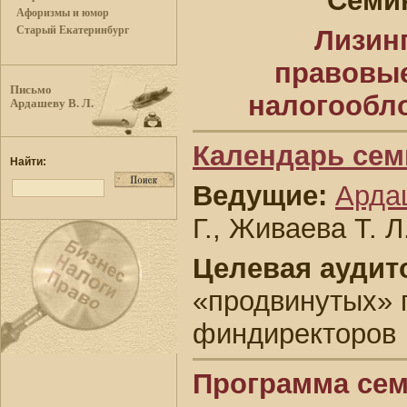
Семи
Афоризмы и юмор
Старый Екатеринбург
Лизин
правовые
Письмо
налогообл
Ардашеву В. Л.
Календарь сем
Найти:
Ведущие:
Арда
Г., Живаева Т. Л
Целевая аудит
«продвинутых» 
финдиректоров
Программа се