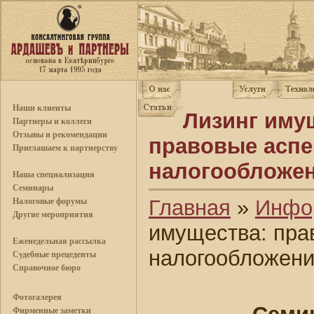
Наши клиенты
Лизинг иму
Партнеры и коллеги
Отзывы и рекомендации
правовые аспек
Приглашаем к партнерству
налогообложен
Наша специализация
Семинары
Главная
»
Инфо
Налоговые форумы
Другие мероприятия
имущества: прав
Еженедельная рассылка
налогообложени
Судебные прецеденты
Справочное бюро
Фотогалерея
Фирменные заметки