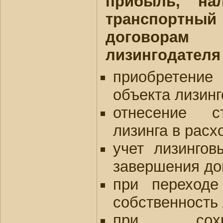
прибыль, на
транспортный
договор
лизингодателя
приобретение
объекта лизин
отнесение с
лизинга в расх
учет лизинго
завершения до
при переходе
собственность
при сохр