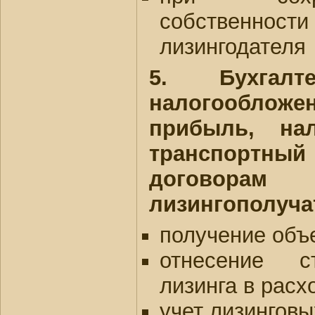
собственно
лизингодателя
5. Бухгал
налогообложе
прибыль, на
транспортный
договор
лизингополуча
получение объе
отнесение с
лизинга в расх
учет лизингов