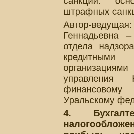
санкций: ос
штрафных санк
Автор-ведущ
Геннадьевна –
отдела надзор
кредитными
организациям
управления
финансовом
Уральскому фед
4. Бухгал
налогообложе