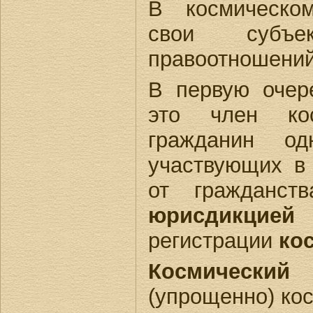
В космическо
свои субъ
правоотношений
В первую оче
это член кос
гражданин од
участвующих в 
от гражданст
юрисдикцией
регистрации
ко
Космический
(упрощенно) ко