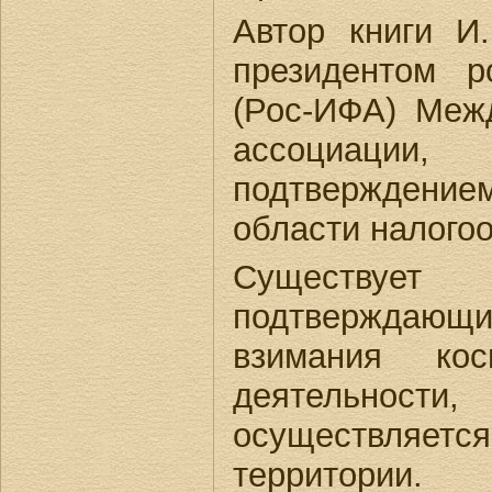
Автор книги И.
президентом р
(Рос-ИФА) Меж
ассоциаци
подтверждени
области налого
Существует
подтверждающ
взимания ко
деятельнос
осуществляетс
территории.