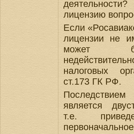
деятельности
лицензию вопро
Если «Росавиак
лицензии не и
может б
недействител
налоговых ор
ст.173 ГК РФ.
Последствием
является двус
т.е. приве
первоначал