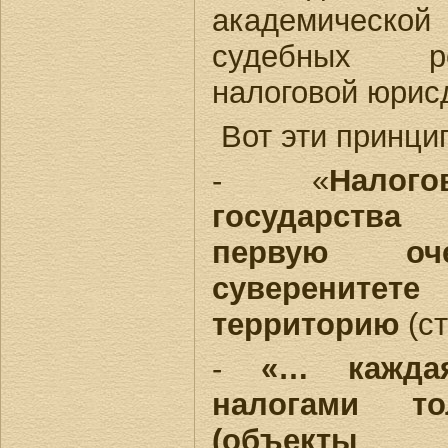
академичес
судебных р
налоговой юрис
Вот эти принци
- «
Налог
государств
первую о
суверенитет
территорию
(ст
-
«… каждая
налогами т
(объекты н