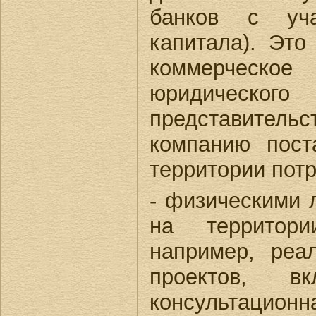
банков с уча
капитала). Это
коммерческ
юридиче
представител
компанию пос
территории пот
- физическими 
на территори
например, реа
проектов, в
консультацио