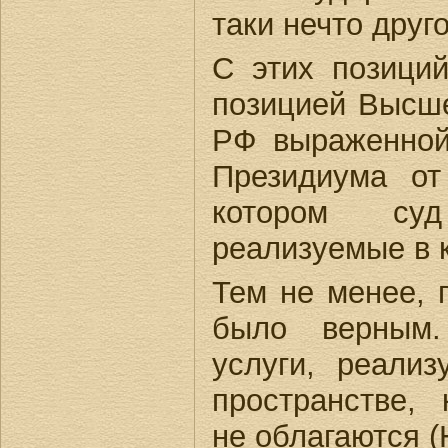
таки нечто друго
С этих позиций
позицией Высше
РФ выраженной
Президиума от 
котором су
реализуемые в 
Тем не менее, 
было верным.
услуги, реали
пространстве,
не облагаются (