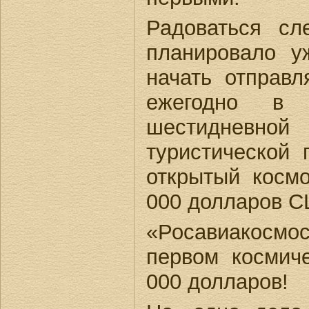
Радоваться сл
планировало у
начать отправл
ежегодно в 
шестидневн
туристической 
открытый косм
000 долларов С
«Росавиакос
первом космич
000 долларов!