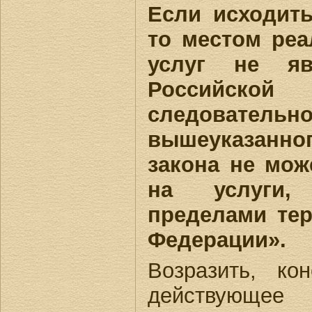
Если исходить
то местом реа
услуг не яв
Российск
следовате
вышеуказанн
закона не мож
на услуги,
пределами те
Федерации».
Возразить, ко
действующе