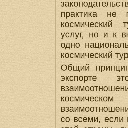
законодательст
практика не 
космический 
услуг, но и к 
одно националь
космический тур
Общий принцип
экспорте эт
взаимоотноше
космическо
взаимоотношени
со всеми, если 