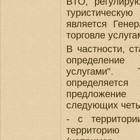
ВТО, регулиру
туристическ
является Гене
торговле услуга
В частности, с
определение 
услугами". 
определяе
предложение 
следующих четы
- с территор
территорию