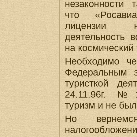
незаконности т
что «Росави
лицензии н
деятельность в
на космический 
Необходимо че
Федеральным 
туристкой де
24.11.96г. №
туризм и не бы
Но верне
налогообложе