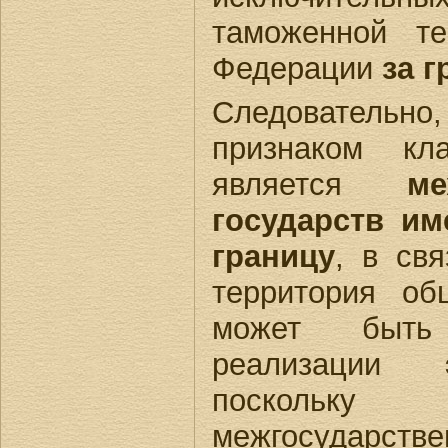
таможенной те
Федерации
за г
Следовательн
признаком кла
является
ме
государств и
границу
, в св
территория об
может быть
реализации
посколь
межгосударстве