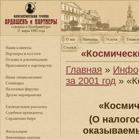
Наши клиенты
«Космическ
Партнеры и коллеги
Отзывы и рекомендации
Приглашаем к партнерству
Главная
»
Инфо
Наша специализация
за 2001 год
» «К
Семинары
Налоговые форумы
Другие мероприятия
«Космич
Еженедельная рассылка
Судебные прецеденты
(О налого
Справочное бюро
оказываем
Фотогалерея
Фирменные заметки