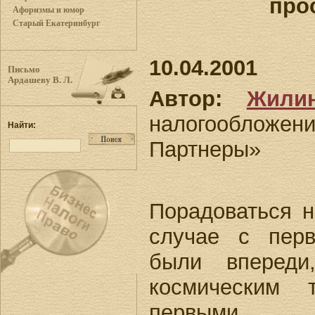
про
Афоризмы и юмор
Старый Екатеринбург
10.04.2001
Письмо
Ардашеву В. Л.
Автор:
Жили
налогообложе
Найти:
Партнеры»
Порадоваться н
случае с пер
были вперед
космическим 
первыми.