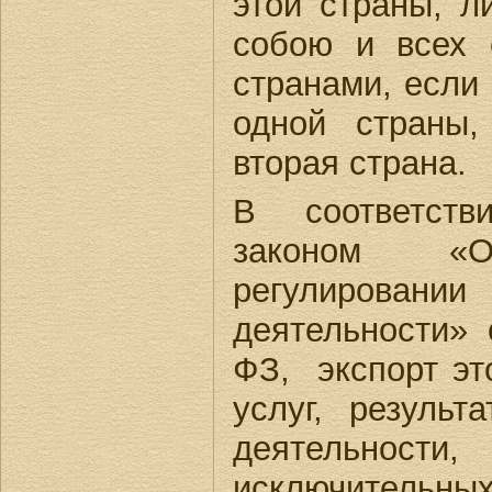
этой страны, л
собою и всех 
странами, если 
одной страны,
вторая страна.
В соответст
законом «О
регулирован
деятельности» 
ФЗ, экспорт это
услуг, результ
деятельнос
исключительн