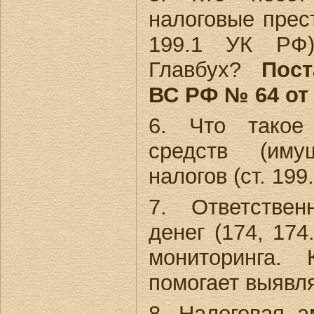
налоговые прест
199.1 УК РФ)
Главбух?
Пос
ВС РФ № 64 от 2
6. Что такое
средств (иму
налогов (ст. 199
7. Ответстве
денег (174, 17
мониторинга.
помогает выявл
8. Налоговая а