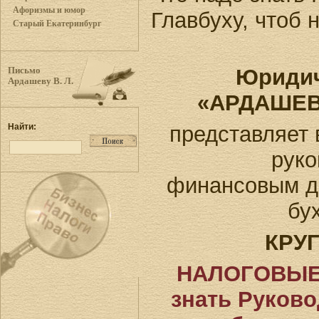
Афоризмы и юмор
Главбуху, чтоб 
Старый Екатеринбург
Юридич
Письмо
Ардашеву В. Л.
«АРДАШЕВ
представляет 
Найти:
руко
финансовым д
бу
КРУ
НАЛОГОВЫЕ 
знать Руково