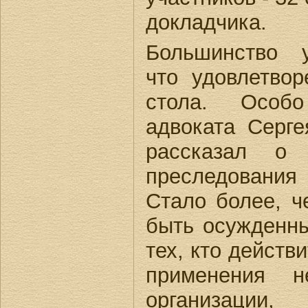
докладчика.
Большинство у
что удовлетвор
стола. Особ
адвоката Серге
рассказал о 
преследования
Стало более, ч
быть осужденны
тех, кто действ
применения н
организаци