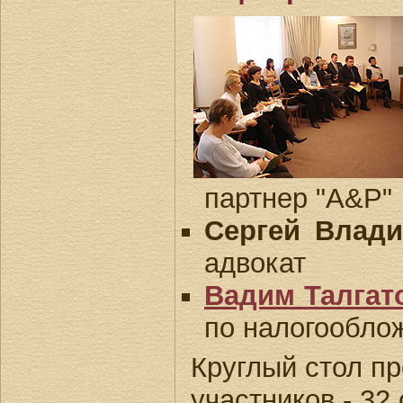
партнер "A&P"
Сергей Влад
адвокат
Вадим Талгат
по налогообло
Круглый стол пр
участников - 32