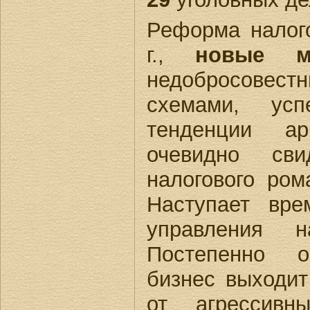
Реформа налого
г.,
новые м
недобросове
схемами, усп
тенденции ар
очевидно сви
налогового ром
Наступает вре
управления н
Постепенно о
бизнес выходит
от агрессивн