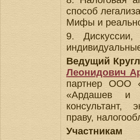
способ легализ
Мифы и реально
9. Дискуссии,
индивидуальные
Ведущий Кругл
Леонидович А
партнер ООО 
«Ардашев и П
консультант, 
праву, налогоо
Участни