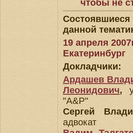
чтобы не 
Состоявшиеся 
данной темати
19 апреля 2007г
Екатеринбург
Докладчики:
Ардашев Влад
Леонидович
,
у
"A&P"
Сергей Влади
адвокат
Вадим Талгат