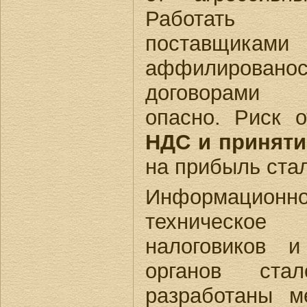
Работать 
поставщик
аффилирова
договорами 
опасно. Риск 
НДС и приняти
на прибыль ста
Информационно
техническо
налоговиков и
органов ста
разработаны м