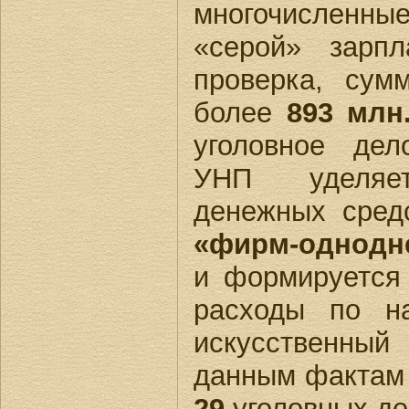
многочислен
«серой» зарп
проверка, сум
более
893 млн.
уголовное де
УНП уделяет
денежных сред
«фирм-однодн
и формируется
расходы по н
искусственны
данным фактам 
29
уголовных де