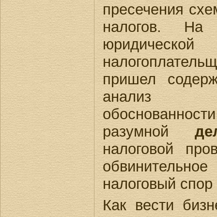
пресечения схе
налогов. На
юридической 
налогоплател
пришел содерж
анализ э
обоснованности
разумной
де
налоговой про
обвинительн
налоговый спор
Как вести бизн