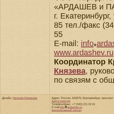
«АРДАШЕВ и П
г. Екатеринбург
85 тел./факс (34
55
E-mail:
info
arda
www.ardashev.ru
Координатор К
Князева
, руков
по связям с об
Дизайн:
Наталия Ермакова
Адрес: Россия, 620075, Екатеринбург, проспект 
Карта проезда
Телефон/факс: +7 (343) 211 02 01
E-mail:
info
ardashev.ru
Корпоративный портал