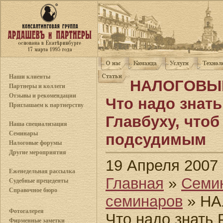
Наши клиенты
НАЛОГОВЫ
Партнеры и коллеги
Отзывы и рекомендации
Что надо знат
Приглашаем к партнерству
Главбуху, чтоб
Наша специализация
Семинары
подсудимым
Налоговые форумы
Другие мероприятия
19 Апреля 2007
Еженедельная рассылка
Главная
»
Семи
Судебные прецеденты
Справочное бюро
семинаров
» НА
Фотогалерея
Что надо знать
Фирменные заметки