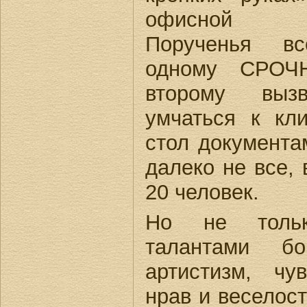
офисной ор
Порученья вс
одному СРОЧН
второму выз
умчаться к кли
стол документа
далеко не все, 
20 человек.
Но не только
талантами б
артистизм, чу
нрав и веселос