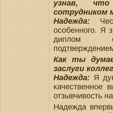
узнав, чт
сотрудником 
Надежда:
Чест
особенного. Я з
диплом с
подтверждением
Как ты думае
заслуги колл
Надежда:
Я дум
качественное в
отзывчивость на
Надежда вперв