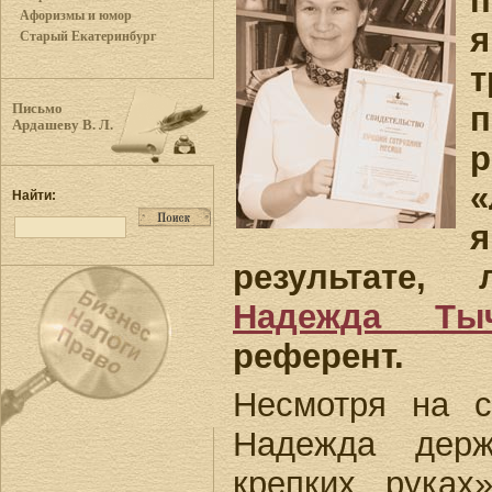
п
Афоризмы и юмор
Старый Екатеринбург
п
Письмо
Ардашеву В. Л.
р
Найти:
результате, 
Надежда Тыч
референт.
Несмотря на с
Надежда дер
крепких рука