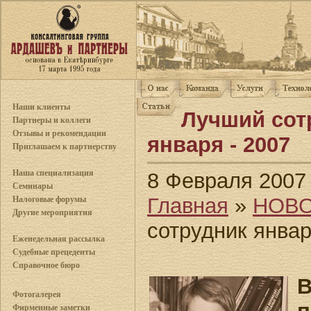
Наши клиенты
Лучший сот
Партнеры и коллеги
Отзывы и рекомендации
января - 2007
Приглашаем к партнерству
Наша специализация
8 Февраля 2007
Семинары
Главная
»
НОВ
Налоговые форумы
Другие мероприятия
сотрудник январ
Еженедельная рассылка
Судебные прецеденты
Справочное бюро
Фотогалерея
Фирменные заметки