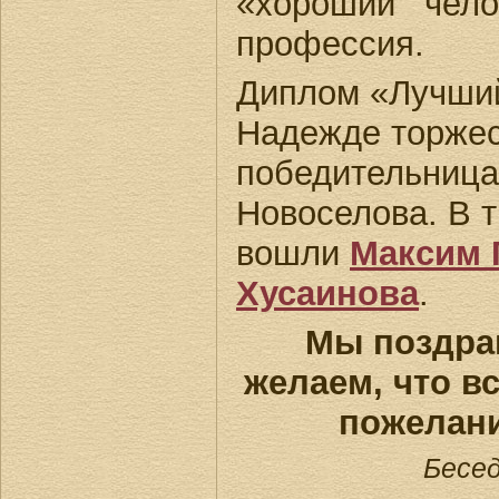
«хороший чел
профессия.
Диплом «Лучший
Надежде торжес
победительница
Новоселова. В 
вошли
Максим 
Хусаинова
.
Мы поздра
желаем, что в
пожелан
Бесе