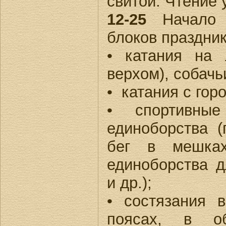
свитой. Чтение
12-25
Начало р
блоков праздник
• катания на
верхом), собачь
• катания с горо
• спортивные
единоборства (
бег в мешках
единоборства 
и др.);
• состязания 
поясах, в об