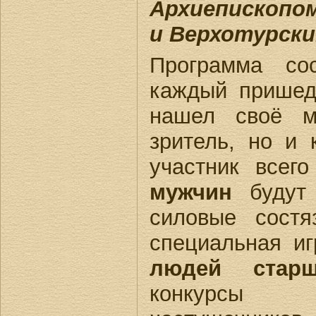
Архиепископо
и Верхотурск
Программа со
каждый пришед
нашел своё м
зритель, но и 
участник всег
мужчин
будут 
силовые сост
специальная и
людей старш
конкурсы