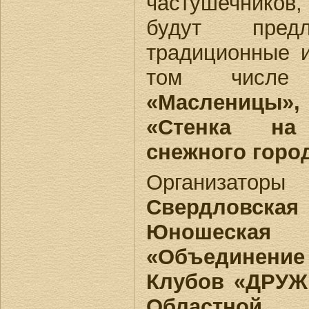
частушечников
будут пред
традиционные и
том числе
к
«Масленицы
«Стенка на
снежного горо
Организато
Свердловская
Юношеска
«Объединени
Клубов «ДРУЖ
Областной