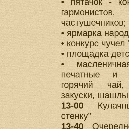
• пятачок - ко
гармонистов
частушечников;
• ярмарка наро
• конкурс чучел
• площадка детс
• масленична
печатные и р
горячий чай,
закуски, шашлы
13-00
Кулачны
стенку”
13-40
Очередно