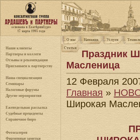
Наши клиенты
Праздник Ш
Партнеры и коллеги
Отзывы и рекомендации
Масленица
Приглашаем к партнерству
Наша специализация
12 Февраля 200
Семинары
Главная
»
НОВ
Налоговые форумы
Другие мероприятия
Широкая Масле
Еженедельная рассылка
Судебные прецеденты
Справочное бюро
П
Фотогалерея
Фирменные заметки