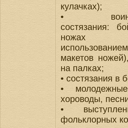
кулачках);
• воинс
состязания: б
ножах 
использованием
макетов ножей)
на палках;
• состязания в 
• молодежны
хороводы, песни
• выступле
фольклорных ко