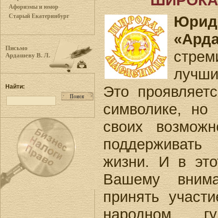
ШИРОКА
Афоризмы и юмор
Старый Екатеринбург
Юри
«Ард
Письмо
стрем
Ардашеву В. Л.
лучши
Это проявляет
Найти:
символике, но
своих возмож
поддерживать
жизни. И в эт
Вашему вним
принять участ
народном 