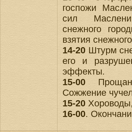
госпожи Масле
сил Маслен
снежного горо
взятия снежного
14-20
Штурм сне
его и разруше
эффекты.
15-00
Прощани
Сожжение чуче
15-20
Хороводы, 
16-00
. Окончани