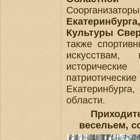
Соорганизатор
Екатеринбур
Культуры Свер
также спортив
искусствам, 
исторически
патриотически
Екатеринбурга,
области.
Приходите
весельем, с