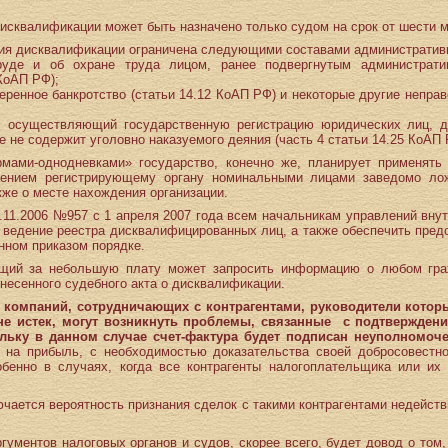
исквалификации может быть назначено только судом на срок от шести м
ния дисквалификации ограничена следующими составами административ
руде и об охране труда лицом, ранее подвергнутым администрати
КоАП РФ);
еренное банкротство (статьи 14.12 КоАП РФ) и некоторые другие непра
ан, осуществляющий государственную регистрацию юридических лиц, 
 не содержит уголовно наказуемого деяния (часть 4 статьи 14.25 КоАП 
мами-однодневками» государство, конечно же, планирует применят
лением регистрирующему органу номинальными лицами заведомо ло
кже о месте нахождения организации.
.11.2006 №957 с 1 апреля 2007 года всем начальникам управлений вну
 ведение реестра дисквалифицированных лиц, а также обеспечить пред
нном приказом порядке.
щий за небольшую плату может запросить информацию о любом гра
ынесенного судебного акта о дисквалификации.
г. у компаний, сотрудничающих с контрагентами, руководители кот
не истек, могут возникнуть проблемы, связанные с подтвержден
льку в данном случае счет-фактура будет подписан неуполномоч
 на прибыль, с необходимостью доказательства своей добросовестно
собенно в случаях, когда все контрагенты налогоплательщика или и
лючается вероятность признания сделок с такими контрагентами недейс
гументов налоговых органов и судов, скорее всего, будет довод о том