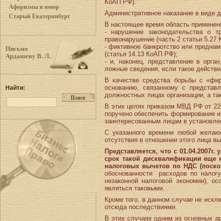
КоАП РФ).
Афоризмы и юмор
Административное наказание в виде д
Старый Екатеринбург
В настоящее время область примене
- нарушение законодательства о т
правонарушение (часть 2 статьи 5.27 
- фиктивное банкротство или преднам
Письмо
(статья 14.13 КоАП РФ);
Ардашеву В. Л.
- и, наконец, представление в орг
ложные сведения, если такое действие
В качестве средства борьбы с «фир
основанию, связанному с представ
Найти:
должностных лицах организации, а та
В этих целях приказом МВД РФ от 22
поручено обеспечить формирование и
заинтересованным лицам в установле
С указанного времени любой желаю
отсутствия в отношении этого лица в
Представляется, что с 01.04.2007
срок такой дисквалификации еще 
налоговых вычетов по НДС (поско
обоснованности расходов по налогу
незаконной налоговой экономии), о
являться таковыми.
Кроме того, в данном случае не иск
отсюда последствиями.
В этих случаях одним из основных ар