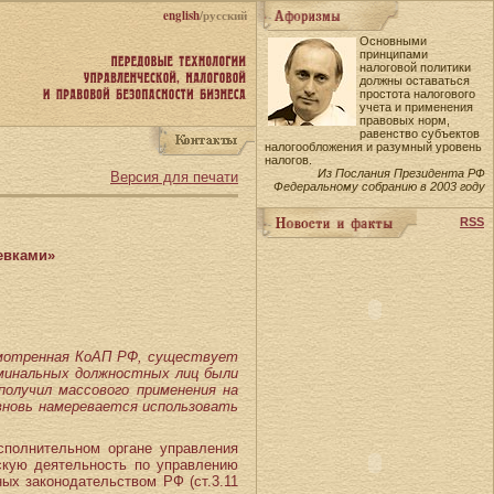
english
/русский
Основными
принципами
налоговой политики
должны оставаться
простота налогового
учета и применения
правовых норм,
равенство субъектов
налогообложения и разумный уровень
налогов.
Из Послания Президента РФ
Версия для печати
Федеральному собранию в 2003 году
RSS
евками»
усмотренная КоАП РФ, существует
оминальных должностных лиц были
получил массового применения на
 вновь намеревается использовать
сполнительном органе управления
скую деятельность по управлению
ых законодательством РФ (ст.3.11