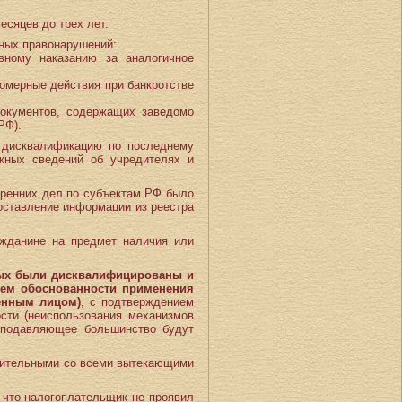
есяцев до трех лет.
ных правонарушений:
вному наказанию за аналогичное
вомерные действия при банкротстве
документов, содержащих заведомо
РФ).
ь дисквалификацию по последнему
жных сведений об учредителях и
тренних дел по субъектам РФ было
оставление информации из реестра
жданине на предмет наличия или
орых были дисквалифицированы и
ием обоснованности применения
енным лицом)
, с подтверждением
сти (неиспользования механизмов
х подавляющее большинство будут
твительными со всеми вытекающими
, что налогоплательщик не проявил