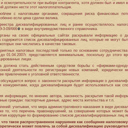
и осмотрительности при выборе контрагента, хотя должен был и имел в
ий должен нести этот налогоплательщик.
облем с налоговыми органами, сокращения риска финансовых поте
обенно если цена сделки велика.
 реестра дисквалифицированных лиц и ранее осуществлялось налого
-3-09/666
в виде внутриведомственного справочника.
органы на своих официальных сайтах раскрывали информацию о ди
а содержится список дисквалифицированных лиц, которые не могут бы
 которых они числились в качестве таковых.
приятных налоговых последствий только по основанию сотрудничеств
до 01.04.2007г. представляется минимальным, поскольку до этого в
цированных лицах.
а должна стать действенным средством борьбы с «фирмами-однодн
онной деятельности по регистрации новых компаний, юридически мо
ее привлечение к уголовной ответственности.
 обсуждается вопрос о законности раскрытия информации о дисквали
 конкурентами, когда дисквалификация будет использоваться как сп
ия информации, по мнению автора, законность раскрытия такой инфор
ные граждан: паспортные данные, адрес места жительства и т.п.
блений: учитывая, что мера административного наказания в виде дискв
же то, что перечень правонарушений, за совершение которых может бы
вития коррупции по формированию списков дисквалифицированных лиц я
 что такое распространенное нарушение как сообщение налоговому
еоретически может повлечь за собой дисквалификацию руководите