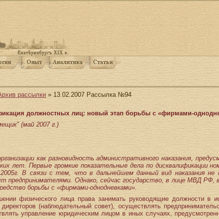
Архив рассылки
» 13.02.2007 Рассылка №94
икация должностных лиц: новый этап борьбы с «фирмами-однодн
щик" (май 2007 г.)
рганизации как разновидность административного наказания, пред
ьких лет. Первые громкие показательные дела по дисквалификации н
005г. В связи с тем, что в дальнейшем данный вид наказания не 
ыт предпринимателями. Однако, сейчас государство, в лице МВД РФ,
редство борьбы с «фирмами-однодневками».
ении физического лица права занимать руководящие должности в и
т директоров (наблюдательный совет), осуществлять предприниматель
влять управление юридическим лицом в иных случаях, предусмотренн