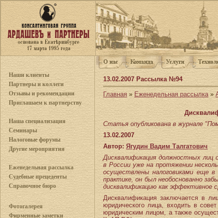
Наши клиенты
13.02.2007 Рассылка №94
Партнеры и коллеги
Отзывы и рекомендации
Главная
»
Еженедельная рассылка
»
Приглашаем к партнерству
Дисквалиф
Наша специализация
Статья опубликована в журнале "Поме
Семинары
13.02.2007
Налоговые форумы
Автор:
Ягудин Вадим Талгатович
Другие мероприятия
Дисквалификация должностных лиц о
в России уже на протяжении нескол
Еженедельная рассылка
осуществлены налоговиками еще в 2
Судебные прецеденты
практике, он был необоснованно заб
Справочное бюро
дисквалификацию как эффективное с
Дисквалификация заключается в лиш
юридического лица, входить в сове
Фотогалерея
юридическим лицом, а также осущест
Фирменные заметки