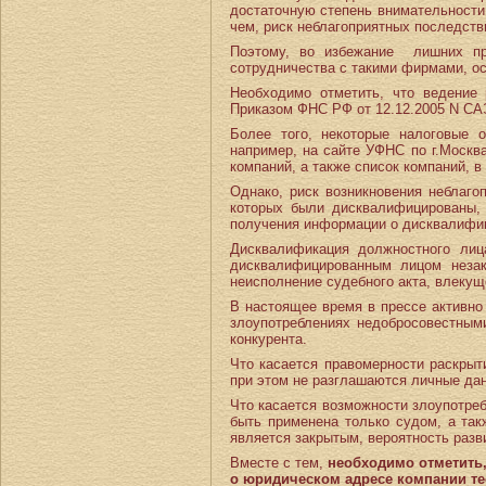
достаточную степень внимательности 
чем, риск неблагоприятных последств
Поэтому, во избежание лишних пр
сотрудничества с такими фирмами, ос
Необходимо отметить, что ведение
Приказом ФНС РФ от 12.12.2005 N САЭ
Более того, некоторые налоговые 
например, на сайте УФНС по г.Москв
компаний, а также список компаний, в
Однако, риск возникновения неблаго
которых были дисквалифицированы, 
получения информации о дисквалифи
Дисквалификация должностного лиц
дисквалифицированным лицом незак
неисполнение судебного акта, влекущ
В настоящее время в прессе активно
злоупотреблениях недобросовестными
конкурента.
Что касается правомерности раскрыт
при этом не разглашаются личные дан
Что касается возможности злоупотре
быть применена только судом, а так
является закрытым, вероятность раз
Вместе с тем,
необходимо отметить,
о юридическом адресе компании т