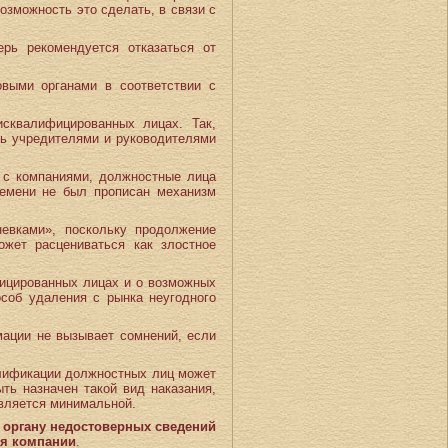
озможность это сделать, в связи с
рь рекомендуется отказаться от
выми органами в соответствии с
сквалифицированных лицах. Так,
ть учредителями и руководителями
а с компаниями, должностные лица
ремени не был прописан механизм
евками», поскольку продолжение
жет расцениваться как злостное
фицированных лицах и о возможных
особ удаления с рынка неугодного
мации не вызывает сомнений, если
алификации должностных лиц может
ть назначен такой вид наказания,
вляется минимальной.
 органу недостоверных сведений
ля компании
.