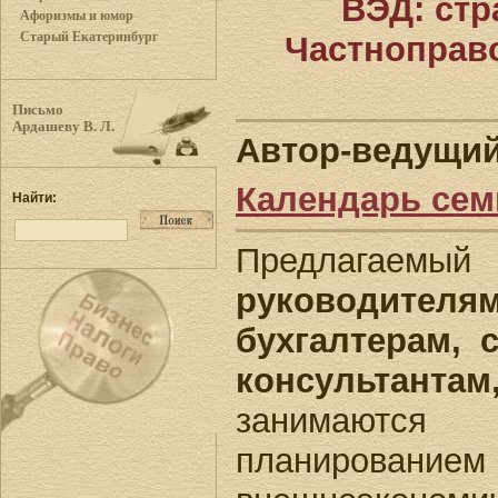
ВЭД: стр
Афоризмы и юмор
Старый Екатеринбург
Частноправ
Письмо
Ардашеву В. Л.
Автор-ведущи
Календарь се
Найти:
Предлагаемый 
руководител
бухгалтерам, 
консультантам
занимаются 
планиров