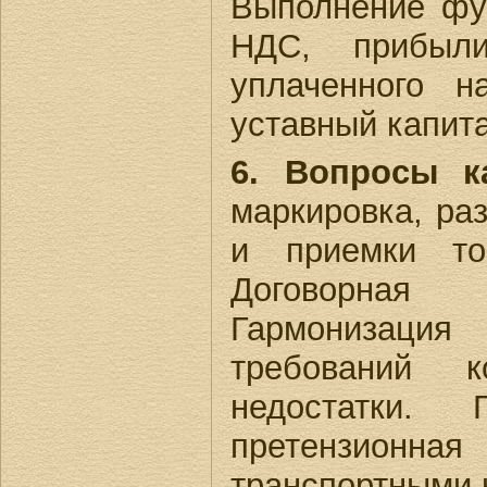
Выполнение фун
НДС, прибыл
уплаченного н
уставный капит
6. Вопросы ка
маркировка, ра
и приемки то
Договорная 
Гармонизация
требований 
недостатки. 
претензионн
транспортными 