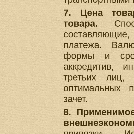
7. Цена тов
товара.
Спосо
составляющие,
платежа. Валю
формы и срок
аккредитив, и
третьих лиц,
оптимальных п
зачет.
8. Применимо
внешнеэконом
привязки. И