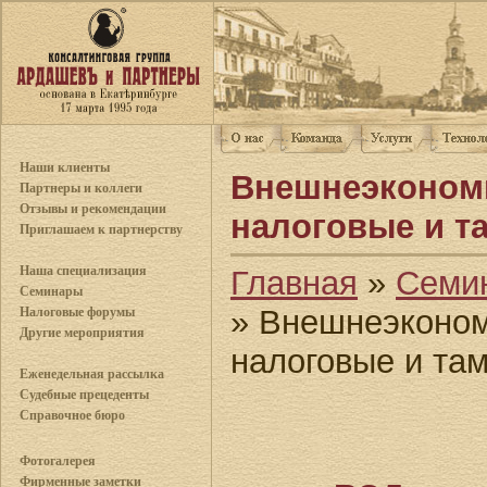
Наши клиенты
Внешнеэкономи
Партнеры и коллеги
Отзывы и рекомендации
налоговые и т
Приглашаем к партнерству
Наша специализация
Главная
»
Семи
Семинары
» Внешнеэконом
Налоговые форумы
Другие мероприятия
налоговые и та
Еженедельная рассылка
Судебные прецеденты
Справочное бюро
Фотогалерея
Фирменные заметки