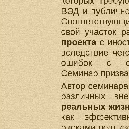
которых требу
ВЭД и публично
Соответствующ
свой участок 
проекта
с иност
вследствие чег
ошибок с соо
Семинар призва
Автор семинара
различных вне
реальных жиз
как эффектив
рисками реализ