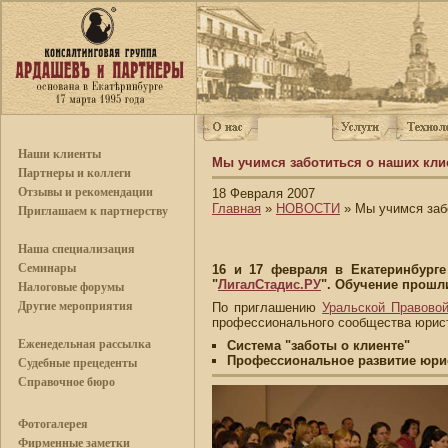
Наши клиенты
Мы учимся заботиться о наших кли
Партнеры и коллеги
Отзывы и рекомендации
18 Февраля 2007
Главная
»
НОВОСТИ
» Мы учимся заб
Приглашаем к партнерству
Наша специализация
Семинары
16 и 17 февраля в Екатеринбург
"
ЛигалСтадис.РУ
". Обучение прош
Налоговые форумы
Другие мероприятия
По приглашению
Уральской Правово
профессионального сообщества юрист
Еженедельная рассылка
Система "заботы о клиенте"
Профессиональное развитие юри
Судебные прецеденты
Справочное бюро
Фотогалерея
Фирменные заметки