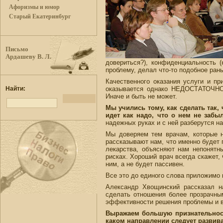
Афоризмы и юмор
Старый Екатеринбург
Письмо
Ардашеву В. Л.
довериться?), конфиденциальность 
проблему, делал что-то подобное ран
Качественного оказания услуги и п
Найти:
оказывается однако НЕДОСТАТОЧНО.
Иначе и быть не может.
Мы учились тому, как сделать так,
идет как надо, что о нем не забыл
надежных руках и с ней разберутся н
Мы доверяем тем врачам, которые н
рассказывают нам, что именно будет 
лекарства, объясняют нам непонятн
рисках. Хороший врач всегда скажет, 
ним, а не будет пассивен.
Все это до единого слова приложимо 
Александр Хвощинский рассказал на
сделать отношения более прозрачным
эффективности решения проблемы и 
Выражаем большую признательност
каком направлении следует развива