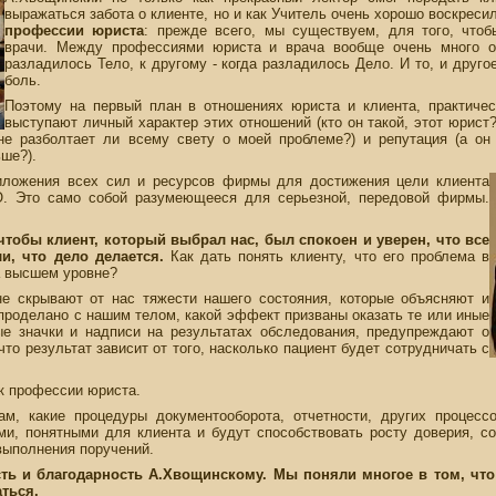
выражаться забота о клиенте, но и как Учитель очень хорошо воскрес
профессии юриста
: прежде всего, мы существуем, для того, что
врачи. Между профессиями юриста и врача вообще очень много об
разладилось Тело, к другому - когда разладилось Дело. И то, и друго
боль.
Поэтому на первый план в отношениях юриста и клиента, практичес
выступают личный характер этих отношений (кто он такой, этот юрист?
(не разболтает ли всему свету о моей проблеме?) и репутация (а о
ьше?).
риложения всех сил и ресурсов фирмы для достижения цели клиента
 Это само собой разумеющееся для серьезной, передовой фирмы.
 чтобы клиент, который выбрал нас, был спокоен и уверен, что все
и, что дело делается.
Как дать понять клиенту, что его проблема в
а высшем уровне?
е скрывают от нас тяжести нашего состояния, которые объясняют и
проделано с нашим телом, какой эффект призваны оказать те или иные
ые значки и надписи на результатах обследования, предупреждают о
что результат зависит от того, насколько пациент будет сотрудничать с
к профессии юриста.
м, какие процедуры документооборота, отчетности, других процес
и, понятными для клиента и будут способствовать росту доверия, со
выполнения поручений.
ь и благодарность А.Хвощинскому. Мы поняли многое в том, что
ться.