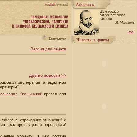
english
/русский
Шум оружия
заглушает голос
законов.
М. Монтень
RSS
Версия для печати
Другие новости >>
равовая экспертная инициатива
артнеры".
лександр Хвощинский
провел для
в сфере выстраивания отношений с
ия факторов удовлетворенности/
ключевые моменты, в чем должна