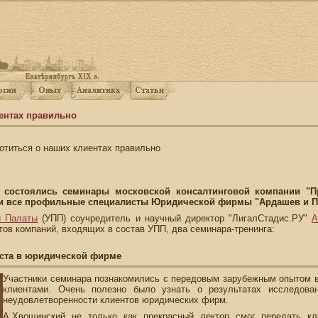
ентах правильно
отиться о наших клиентах правильно
е состоялись семинары московской консалтинговой компании "П
ли все профильные специалисты Юридической фирмы "Ардашев и П
й Палаты
(УПП) соучредитель и научный директор "ЛигалСтадис.РУ"
А
ов компаний, входящих в состав УПП, два семинара-тренинга:
ста в юридической фирме
Участники семинара познакомились с передовым зарубежным опытом 
клиентами. Очень полезно было узнать о результатах исследован
неудовлетворенности клиентов юридических фирм.
А.Хвощинский не только как прекрасный лектор смог передать 