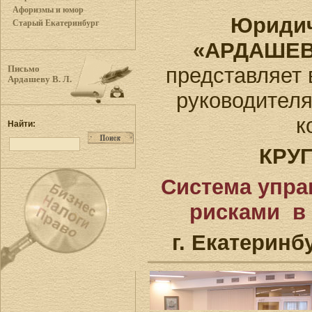
Афоризмы и юмор
Юридич
Старый Екатеринбург
«АРДАШЕВ
представляет 
Письмо
Ардашеву В. Л.
руководител
к
Найти:
КРУ
Система упр
рисками в
г. Екатеринбу