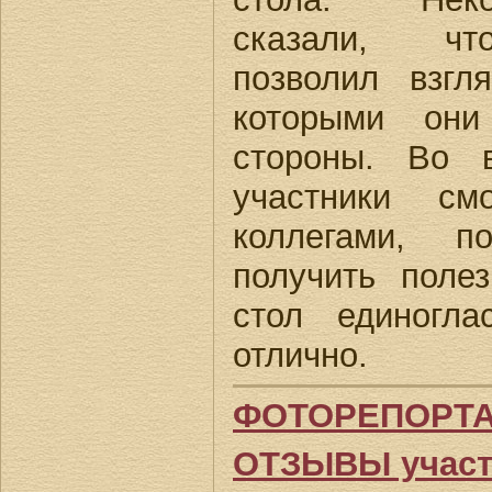
сказали, ч
позволил взгл
которыми они
стороны. Во 
участники см
коллегами, п
получить поле
стол единогл
отлично.
ФОТОРЕПОРТ
ОТЗЫВЫ участ