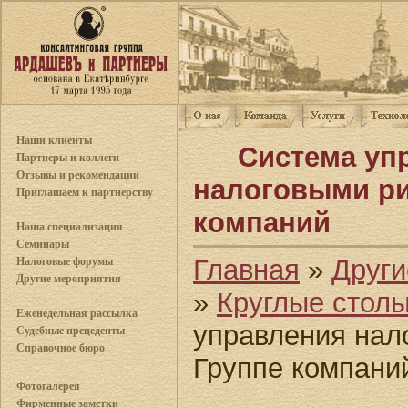
Наши клиенты
Система уп
Партнеры и коллеги
Отзывы и рекомендации
налоговыми ри
Приглашаем к партнерству
компаний
Наша специализация
Семинары
Главная
»
Други
Налоговые форумы
Другие мероприятия
»
Круглые стол
Еженедельная рассылка
управления нал
Судебные прецеденты
Справочное бюро
Группе компани
Фотогалерея
Фирменные заметки