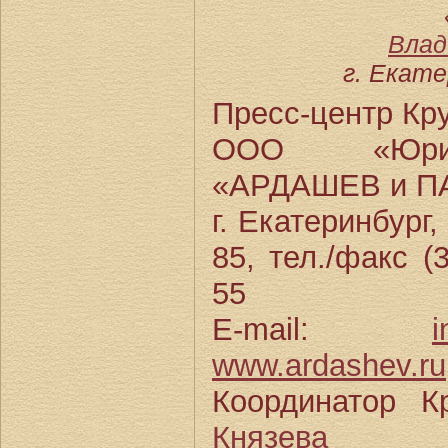
Влад
г. Екате
Пресс-центр Кру
ООО «Юрид
«АРДАШЕВ и П
г. Екатеринбург
85, тел./факс (
55
E-mail:
i
www.ardashev.ru
Координатор К
Князева