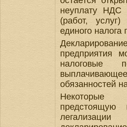
остается откры
неуплату НДС 
(работ, услуг
единого налога
Декларирован
предприятия м
налоговые п
выплачивающее
обязанностей на
Некоторые 
предстоящую 
легализаци