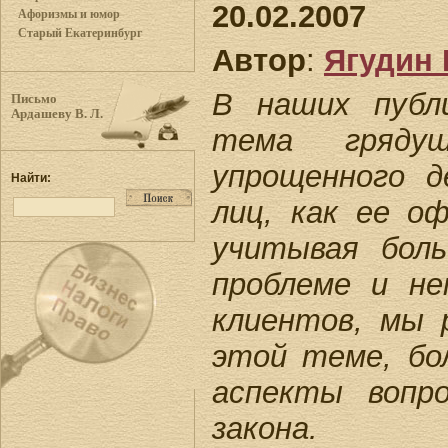
20.02.2007
Афоризмы и юмор
Старый Екатеринбург
Автор
:
Ягудин 
В наших публи
Письмо
Ардашеву В. Л.
тема гряду
упрощенного д
Найти:
лиц, как ее о
учитывая бол
проблеме и не
клиентов, мы 
этой теме, бо
аспекты вопр
закона.