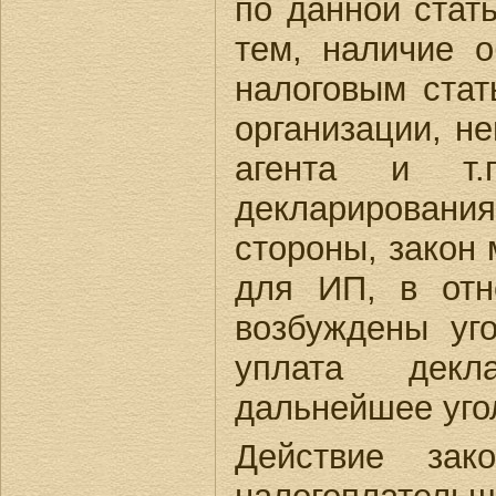
по данной стат
тем, наличие о
налоговым стат
организации, н
агента и т.
декларировани
стороны, закон
для ИП, в отн
возбуждены уг
уплата декл
дальнейшее уго
Действие зак