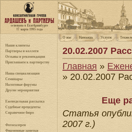
Наши клиенты
20.02.2007 Ра
Партнеры и коллеги
Отзывы и рекомендации
Приглашаем к партнерству
Главная
»
Ежен
Наша специализация
» 20.02.2007 Р
Семинары
Налоговые форумы
Другие мероприятия
Еще р
Еженедельная рассылка
Судебные прецеденты
Статья опублик
Справочное бюро
2007 г.)
Фотогалерея
Фирменные заметки