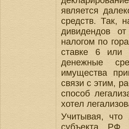
декларирование
является дале
средств. Так, 
дивидендов от
налогом по гор
ставке 6 или 
денежные сре
имущества при
связи с этим, р
способ легализ
хотел легализов
Учитывая, что
субъекта РФ 