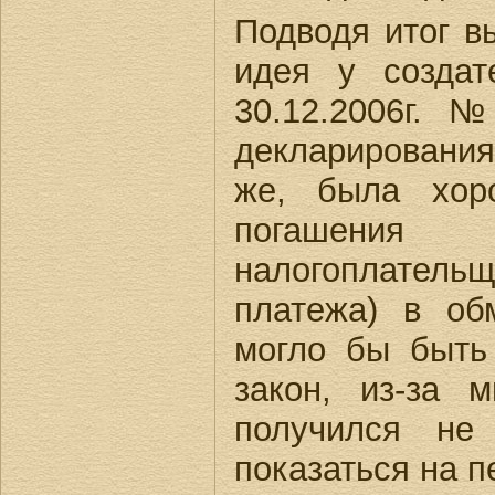
Подводя итог в
идея у создат
30.12.2006г. 
декларирования
же, была хор
погашения 
налогоплательщ
платежа) в об
могло бы быть 
закон, из-за 
получился не
показаться на п