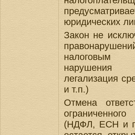
налогоплател
предусматривае
юридических ли
Закон не исклю
правонарушени
налоговым (
нарушения в
легализация ср
и т.п.)
Отмена ответс
ограниченног
(НДФЛ, ЕСН и п