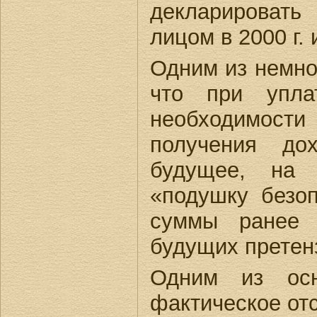
декларировать
лицом в 2000 г. 
Одним из немног
что при упла
необходимост
получения до
будущее, на 
«подушку безо
суммы ранее 
будущих претен
Одним из осн
фактическое от