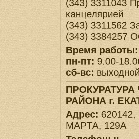
(343) 3311043 
канцелярией
(343) 3311562 З
(343) 3384257 
Время работы:
пн-пт:
9.00-18.0
сб-вс:
выходно
ПРОКУРАТУРА
РАЙОНА г. ЕК
Адрес:
620142, 
МАРТА, 129А