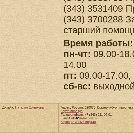
(343) 3531409 П
(343) 3700288 З
старший помощ
Время работы:
пн-чт:
09.00-18.
14.00
пт:
09.00-17.00,
сб-вс:
выходно
Дизайн:
Наталия Ермакова
Адрес: Россия, 620075, Екатеринбург, проспект 
Карта проезда
Телефон/факс: +7 (343) 211 02 01
E-mail:
info
ardashev.ru
Корпоративный портал