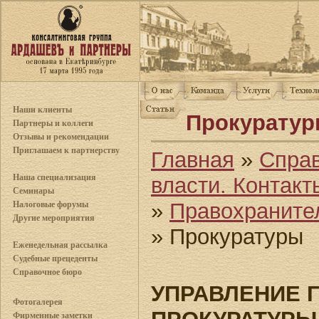
Наши клиенты
Прокурату
Партнеры и коллеги
Отзывы и рекомендации
Приглашаем к партнерству
Главная
»
Спра
Наша специализация
власти. Контакт
Семинары
»
Правохраните
Налоговые форумы
Другие мероприятия
» Прокуратуры
Еженедельная рассылка
Судебные прецеденты
Справочное бюро
УПРАВЛЕНИЕ 
Фотогалерея
Фирменные заметки