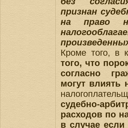
без согласи
признан суде
на право н
налогообла
произведенных
Кроме того, в 
того, что пор
согласно гра
могут влиять 
налогоплатель
судебно-арби
расходов по н
в случае если