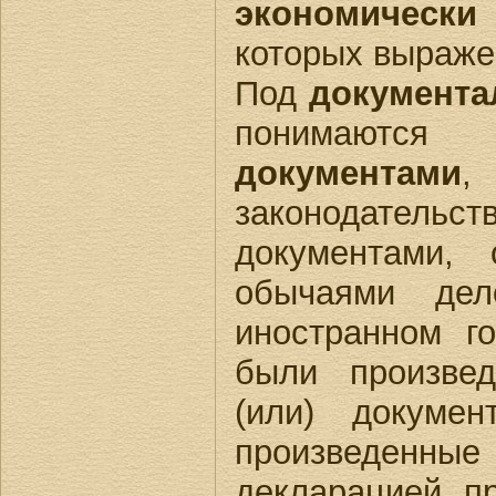
экономически
которых выраже
Под
документ
понимают
документами
,
законодательс
документами,
обычаями дел
иностранном го
были произвед
(или) докумен
произведенные
декларацией, п