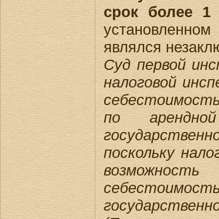
срок более 1 
установленном
являлся незакл
Суд первой ин
налоговой инсп
себестоимость 
по арендно
государственн
поскольку нал
возможност
себестоимос
государстве