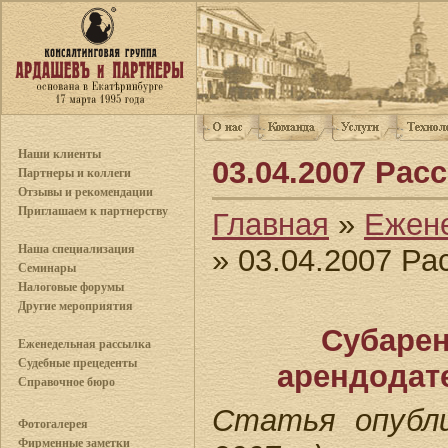
Наши клиенты
03.04.2007 Рас
Партнеры и коллеги
Отзывы и рекомендации
Приглашаем к партнерству
Главная
»
Ежен
Наша специализация
» 03.04.2007 Р
Семинары
Налоговые форумы
Другие мероприятия
Субарен
Еженедельная рассылка
Судебные прецеденты
арендодат
Справочное бюро
Статья опубли
Фотогалерея
Фирменные заметки