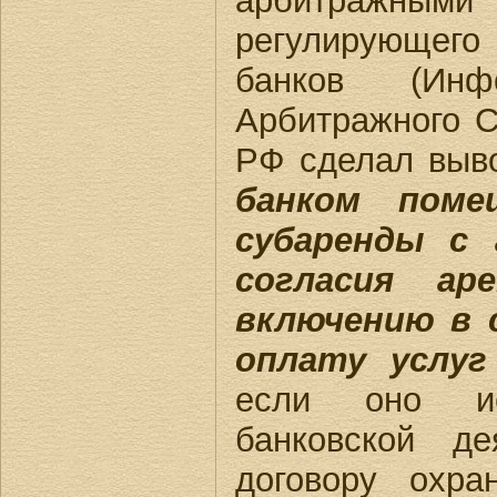
арбитражным
регулирующег
банков (Инф
Арбитражного С
РФ сделал выв
банком поме
субаренды с 
согласия ар
включению в 
оплату услуг
если оно ис
банковской д
договору охра