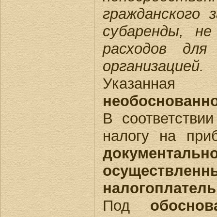
гражданского 
субаренды, н
расходов для
организацией.
Указанн
необоснованн
В соответстви
налогу на пр
документаль
осуществ
налогоплател
Под
обосно