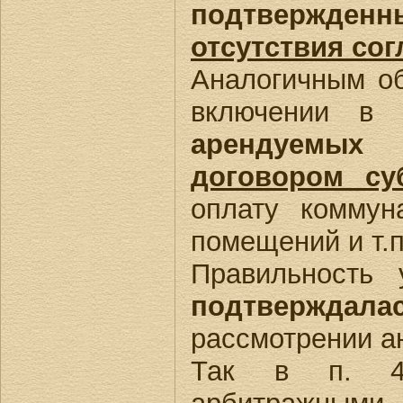
подтвержден
отсутствия со
Аналогичным о
включении в
арендуемы
договором су
оплату коммун
помещений и т.п
Правильность
подтверждал
рассмотрении а
Так в п. 4 