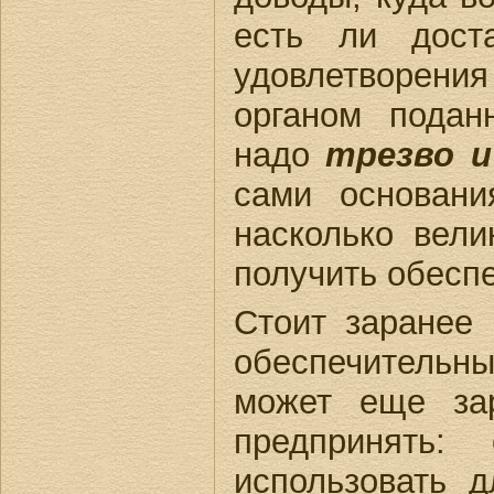
есть ли дост
удовлетворени
органом подан
надо
трезво и
сами основани
насколько вел
получить обесп
Стоит заранее
обеспечительны
может еще зар
предпринять:
использовать д