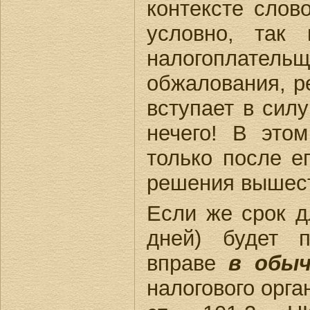
контексте слов
условно, так
налогоплат
обжалования, р
вступает в сил
нечего! В это
только после е
решения вышес
Если же срок д
дней) будет п
вправе
в обыч
налогового орга