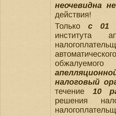
неочевидна н
действия!
Только
с 01 
института а
налогоплате
автоматическ
обжалуемог
апелляцион
налоговый ор
течение
10 р
решения нал
налогоплатель