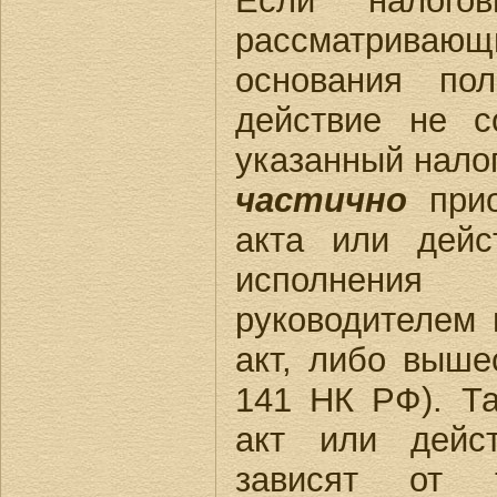
Если налогов
рассматриваю
основания по
действие не с
указанный нало
частично
прио
акта или дейс
исполнения 
руководителем 
акт, либо выше
141 НК РФ). Т
акт или дейст
зависят от 