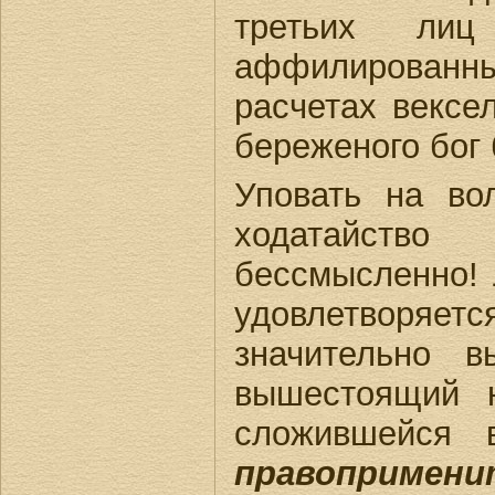
третьих лиц
аффилированные
расчетах вексел
береженого бог 
Уповать на во
ходатайство
бессмысленно! 
удовлетворяе
значительно 
вышестоящий н
сложившейся 
правопримен