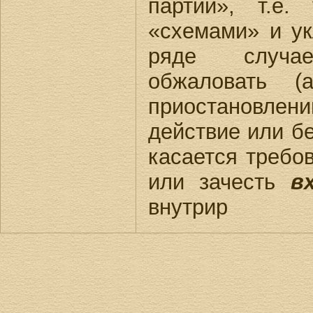
партии», т.е.
«схемами» и ук
ряде случае
обжаловать (
приостановлен
действие или б
касается требо
или зачесть
в
внутрир