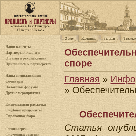
Наши клиенты
Обеспечитель
Партнеры и коллеги
Отзывы и рекомендации
споре
Приглашаем к партнерству
Наша специализация
Главная
»
Инфо
Семинары
» Обеспечитель
Налоговые форумы
Другие мероприятия
Еженедельная рассылка
Судебные прецеденты
Обеспечите
Справочное бюро
Статья опубли
Фотогалерея
Фирменные заметки