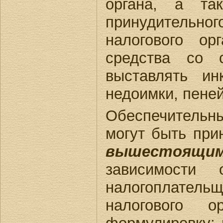
органа, а так
принудительно
налогового ор
средства со с
выставлять и
недоимки, пене
Обеспечительны
могут быть пр
вышестоящ
зависимости
налогоплательщ
налогового о