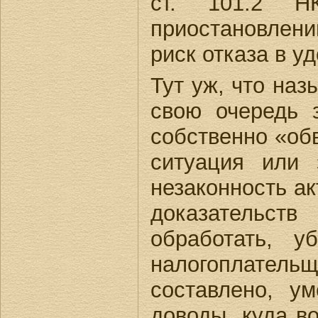
ст. 101.2 Н
приостановлени
риск отказа в у
Тут уж, что назы
свою очередь 
собственно «об
ситуация или 
незаконность а
доказательств
обработать, у
налогоплательщ
составлено, у
доводы, куда в