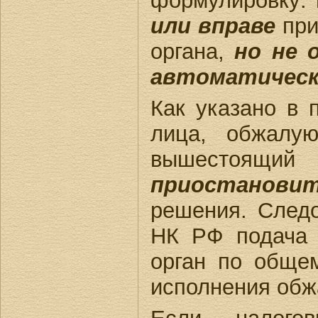
формулировку:
или вправе
при
органа,
но не 
автоматичес
Как указано в 
лица, обжалую
вышестоящ
приостанови
решения. Следо
НК РФ подача 
орган по обще
исполнения обж