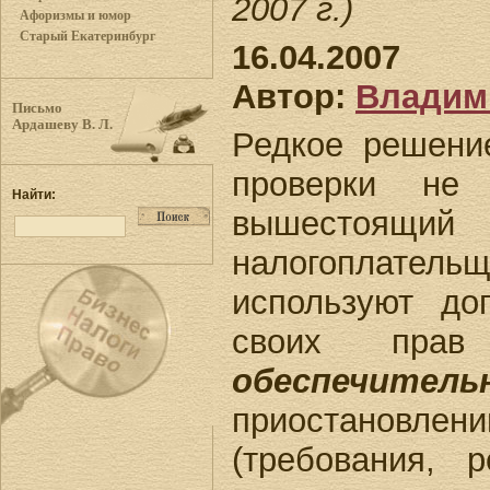
2007 г.)
Афоризмы и юмор
Старый Екатеринбург
16.04.2007
Автор:
Владим
Письмо
Ардашеву В. Л.
Редкое решение
проверки не
Найти:
вышестоящий
налогоплате
используют до
своих пра
обеспечител
приостановл
(требования, 