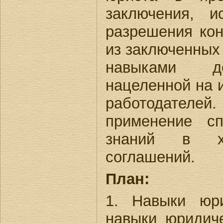
заключения, и
разрешения ко
из заключенных
навыками до
нацеленной на 
работодате
применение с
знаний в х
соглашений.
План:
1. Навыки юр
навыки юридич