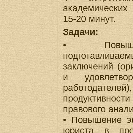
академических
15-20 минут.
Задачи:
• Повыше
подготавли
заключений (ор
и удовлетво
работодат
продуктивности
правового анали
• Повышение э
юриста в про