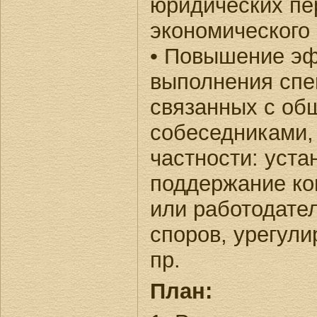
юридических пер
экономического 
• Повышение э
выполнения спе
связанных с об
собеседниками, 
частности: уста
поддержание ко
или работодате
споров, урегул
пр.
План: