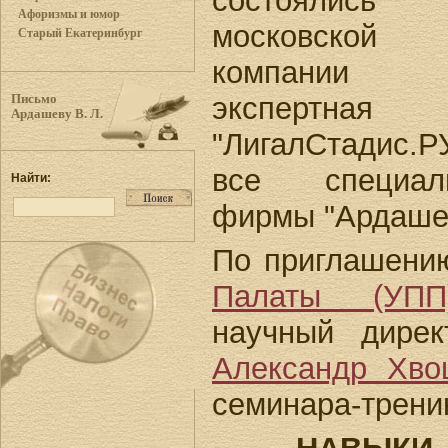
состоялис
Афоризмы и юмор
московской к
Старый Екатеринбург
компании 
экспертн
Письмо
Ардашеву В. Л.
"ЛигалСтадис.
все специал
Найти:
фирмы "Ардашев
По приглашен
Палаты (УПП
научный дирек
Александр Хво
семинара-трени