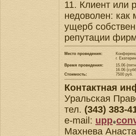
11. Клиент или 
недоволен: как
ущерб собствен
репутации фир
Место проведения:
Конференц
г. Екатери
Время проведения:
15.06 (пятн
16.06 (субб
Стоимость:
7500 руб.
Контактная ин
Уральская Прав
тел.
(343) 383-4
e-mail:
upp
conv
Махнева Анаста