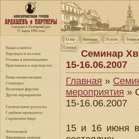
Наши клиенты
Семинар Хв
Партнеры и коллеги
Отзывы и рекомендации
15-16.06.2007
Приглашаем к партнерству
Наша специализация
Главная
»
Семи
Семинары
мероприятия
» 
Налоговые форумы
Другие мероприятия
15-16.06.2007
Еженедельная рассылка
Судебные прецеденты
Справочное бюро
15 и 16 июня в
Фотогалерея
Фирменные заметки